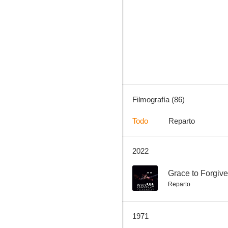
María, reina de Escocia
6.5
Filmografía (86)
Todo
Reparto
2022
La llave de cristal
5.3
--
Grace to Forgive
Reparto
1971