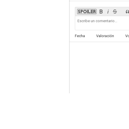
Alice Through the Looking Glass
Fecha
Valoración
V
--
Escala en Tokio
--