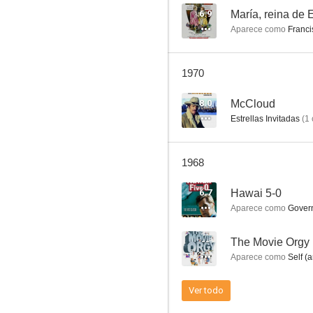
6.9
María, reina de 
Aparece como
Francis
El día del fin del mundo
1970
--
8.0
McCloud
Estrellas Invitadas
(
1
1968
6.7
Hawai 5-0
Aparece como
Gover
Grace to Forgive
--
The Movie Orgy
--
Aparece como
Self (a
Ver todo