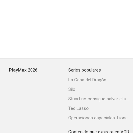
Love Thy Neighbor
--
PlayMax
2026
Series populares
La Casa del Dragón
Silo
Some Like It Hot
Stuart no consigue salvar el universo
--
Ted Lasso
Operaciones especiales: Lioness
Contenido que expirara en VOD