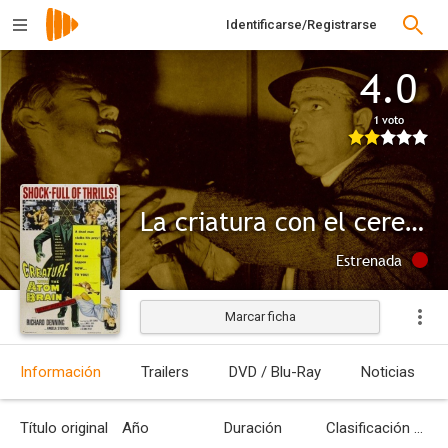
Identificarse/Registrarse
4.0
1 voto
La criatura con el cerebro atómico
Estrenada
Marcar ficha
Información
Trailers
DVD / Blu-Ray
Noticias
Título original
Año
Duración
Clasificación por edades