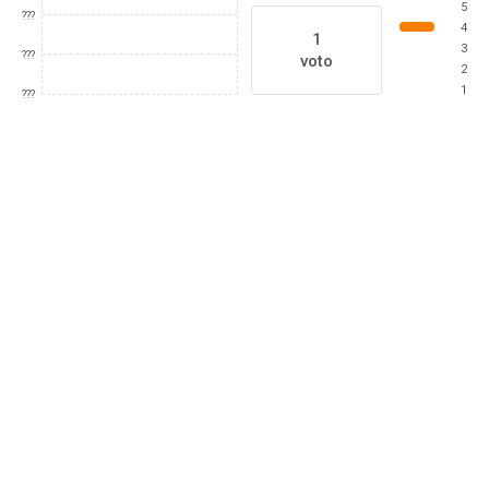
5
???
4
1
3
???
voto
2
1
???