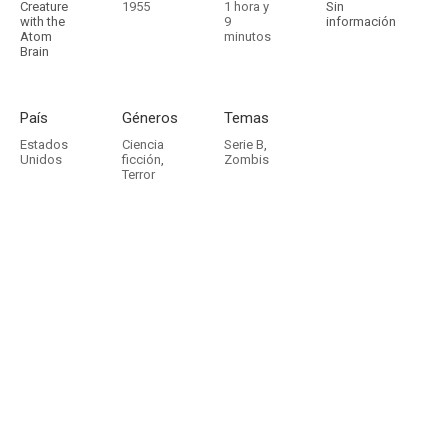
Creature
1955
1 hora y
Sin
with the
9
información
Atom
minutos
Brain
País
Géneros
Temas
Estados
Ciencia
Serie B
,
Unidos
ficción
,
Zombis
Terror