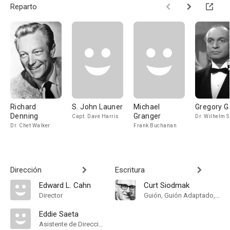
Reparto
Richard
S. John Launer
Michael
Gregory G
Denning
Granger
Capt. Dave Harris
Dr. Wilhelm S
Dr. Chet Walker
Frank Buchanan
Dirección
Escritura
Edward L. Cahn
Curt Siodmak
Director
Guión, Guión Adaptado, Historia
Eddie Saeta
Asistente de Dirección