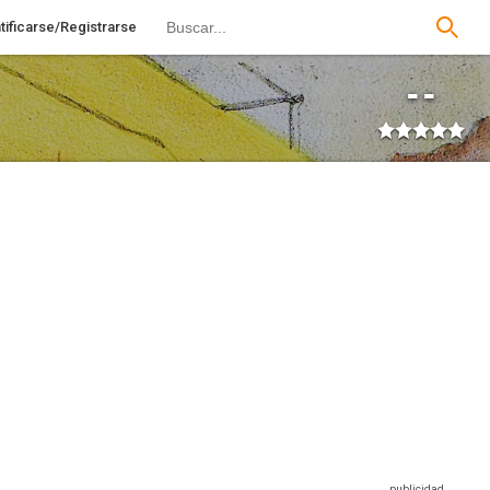
tificarse/Registrarse
--