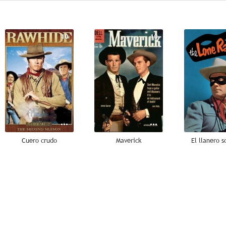
10
10
Cuero crudo
Maverick
El llanero s
8.0
7.6