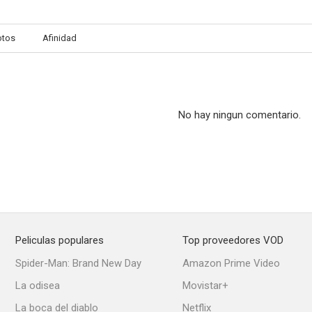
otos
Afinidad
La chica y el vaquero
Tormenta en la ciudad
El caballero 
1.0
--
No hay ningun comentario.
Peliculas populares
Top proveedores VOD
Girls on Probation
Hank
Spider-Man: Brand New Day
Amazon Prime Video
--
--
La odisea
Movistar+
La boca del diablo
Netflix