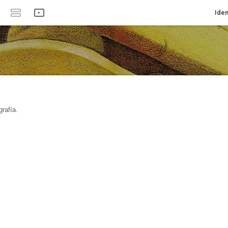
Iden
rafía.