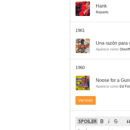
--
Hank
Reparto
Encubridora
1961
6.0
--
Una razón para v
Aparece como
Sheriff
1960
--
Noose for a Gu
Aparece como
Ed Fol
El mayor espectáculo del mundo
Ver todo
5.0