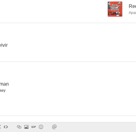
--
Req
Apa
El sargento York
Una pistola al amanecer
Sansón y D
6.0
6.0
ivir
nman
sey
La exótica
Unión Pacífico
El camino de 
5.0
5.0