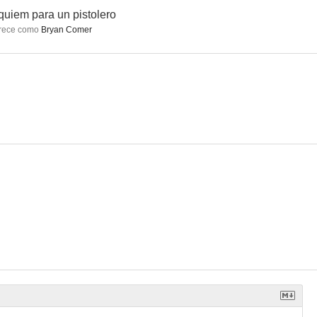
uiem para un pistolero
rece como
Bryan Comer
alila
Piratas del mar Caribe
El llanero solitario
6.0
5.8
5.8
Sagebrush
Perseguido
El fantasma de la ópera
4.7
4.5
4.0