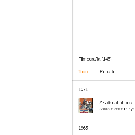
Laura
7.3
Filmografía (145)
Todo
Reparto
1971
El orgullo de los Yanquis
6.5
4.5
Asalto al último 
Aparece como
Party 
1965