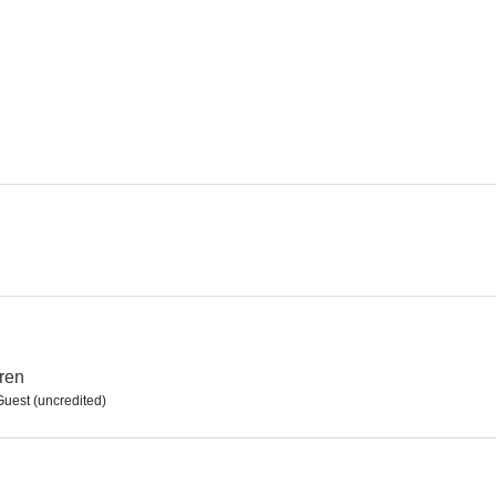
Kid Galahad
Murieron con las botas puestas
Camino de S
7.2
7.0
Pacto de honor
Policía montada del Canadá
Lazo sag
6.4
6.3
tren
Guest (uncredited)