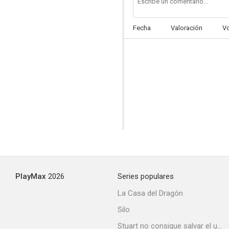
Fecha
Valoración
V
La calle sin nombre
3.9
PlayMax
2026
Series populares
La hija de Belle Starr
La Casa del Dragón
--
Silo
Stuart no consigue salvar el universo