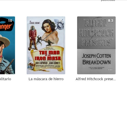
10
10
8.3
olitario
La máscara de hierro
Alfred Hitchcock presenta: Colapso (Angustia)
7.5
7.4
7.3