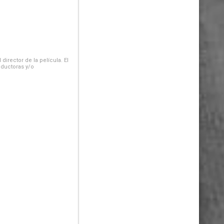
irector de la película. El
oductoras y/o