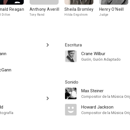
nald Reagan
Anthony Averill
Sheila Bromley
Henry O'Neill
l Dillon
Tony Rand
Hilda Engstrom
Judge
Escritura
ann
Crane Wilbur
Guión, Guión Adaptado
McGann
Sonido
Max Steiner
Compositor de la Música Orig
dd
Howard Jackson
tografía
Compositor de la Música Orig