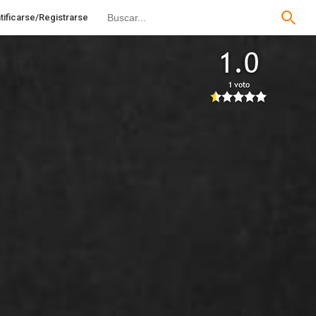
tificarse/Registrarse
1.0
1 voto