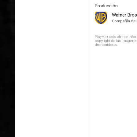
Producción
Warner Bros
Compañía de 
PlayMax solo ofrece inform
copyright de las imágenes
distribuidoras.