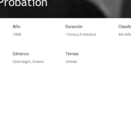
 Probation
Año
Duración
Clasif
1938
1 hora y 3 minutos
Sin inf
Géneros
Temas
Cine negro
,
Drama
Crimen