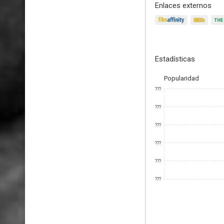
Enlaces externos
Estadísticas
Popularidad
???
???
???
???
???
???