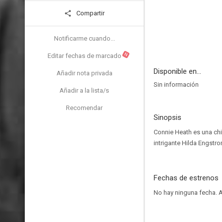
Compartir
Notificarme cuando...
N
Editar fechas de marcado
Disponible en...
Añadir nota privada
Sin información
Añadir a la lista/s
Recomendar
Sinopsis
Connie Heath es una chi
intrigante Hilda Engstr
Fechas de estrenos
No hay ninguna fecha.
A