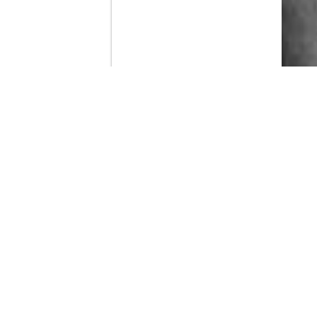
Contenido que expirara en VOD
Amazon Prime Video
Movistar+
Netflix
Filmin
HBO Max