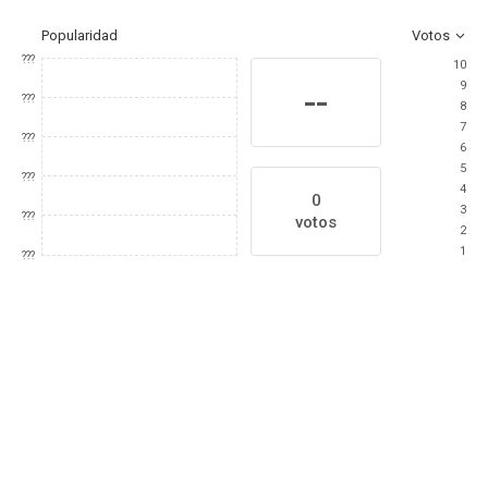
Popularidad
Votos
???
10
9
--
???
8
7
???
6
5
???
4
0
3
???
votos
2
1
???