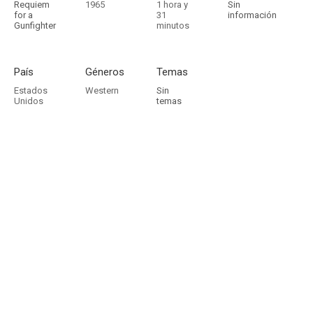
Requiem
1965
1 hora y
Sin
for a
31
información
Gunfighter
minutos
País
Géneros
Temas
Estados
Western
Sin
Unidos
temas