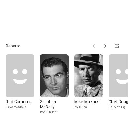
Reparto
Rod Cameron
Stephen
Mike Mazurki
Chet Doug
McNally
Dave McCloud
Ivy Bliss
Larry Young
Red Zimmer