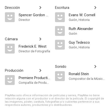
Dirección
Escritura
Spencer Gordon Bennet
Evans W. Cornell
Director
Guión, Historia
Ruth Alexander
Guión
Cámara
Guy Tedesco
Frederick E. West
Guión, Historia
Director de Fotografía
Sonido
Producción
Ronald Stein
Premiere Productions
Compositor de la Música Original
Compañía de Produccion
PlayMax solo ofrece información de películas y series, PlayMax no tiene
relación alguna con el productor o el director de la película. El copyright de
las imágenes, póster, carátula, fotografías y/o cubiertas pertenece a sus
respectivos autores, productoras y/o distribuidoras.