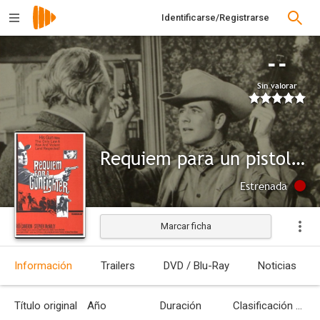
Identificarse/Registrarse
--
Sin valorar
Requiem para un pistolero
Estrenada
Marcar ficha
Información
Trailers
DVD / Blu-Ray
Noticias
Título original
Año
Duración
Clasificación por edades