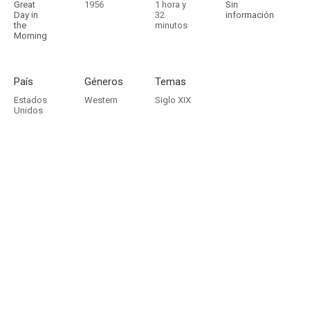
Great
1956
1 hora y
Sin
Day in
32
información
the
minutos
Morning
País
Géneros
Temas
Estados
Western
Siglo XIX
Unidos