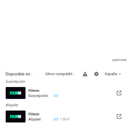
Disponible en...
Sitios compatibles
España
Suscripción
Filmin
Suscripción:
SD
Disponible hasta el Vie, 02 Oct 2026 (Queda 1 mes)
Alquiler
Filmin
Alquiler:
SD
1.95 €
Disponible hasta el Vie, 02 Oct 2026 (Queda 1 mes)