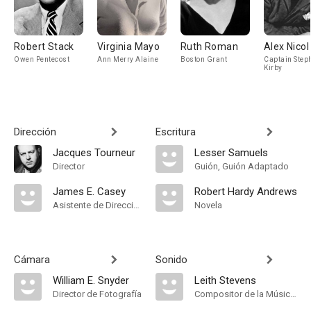
Robert Stack
Virginia Mayo
Ruth Roman
Alex Nicol
Owen Pentecost
Ann Merry Alaine
Boston Grant
Captain Step
Kirby
Dirección
Escritura
Jacques Tourneur
Lesser Samuels
Director
Guión, Guión Adaptado
James E. Casey
Robert Hardy Andrews
Asistente de Dirección
Novela
Cámara
Sonido
William E. Snyder
Leith Stevens
Director de Fotografía
Compositor de la Música Original