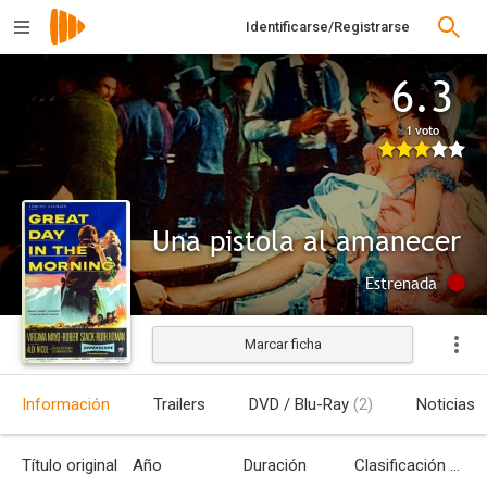
Identificarse/Registrarse
6.3
1 voto
Una pistola al amanecer
Estrenada
Marcar ficha
Información
Trailers
DVD / Blu-Ray
(2)
Noticias
Título original
Año
Duración
Clasificación por edades