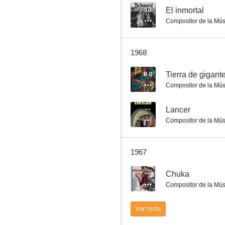
10
El inmortal
Compositor de la Mús
El bígamo
1968
6.0
8.0
Tierra de gigant
Compositor de la Mús
--
Lancer
Compositor de la Mús
1967
Balas de contrabando
--
Chuka
5.7
Compositor de la Mús
Ver todo