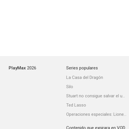
The Glass Wall
--
PlayMax
2026
Series populares
La Casa del Dragón
Silo
Navajo
Stuart no consigue salvar el universo
--
Ted Lasso
Operaciones especiales: Lioness
Contenido que expirara en VOD