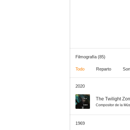
Tierra de gigantes
7.5
Filmografía (85)
Todo
Reparto
Son
2020
Viaje al fondo del mar
6.4
--
The Twilight Zon
Compositor de la Mús
1969