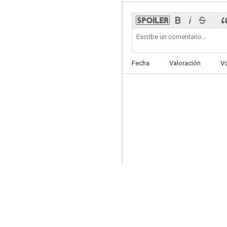
Salvaje
Fecha
Valoración
V
5.3
La mujer del látigo
3.5