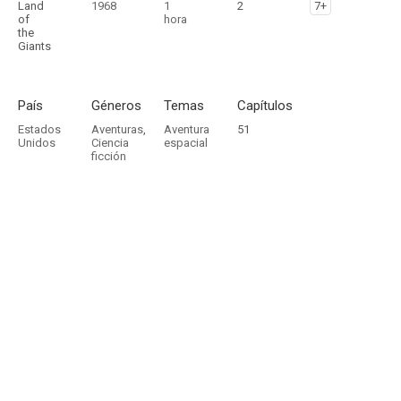
Land
1968
1
2
7+
of
hora
the
Giants
País
Géneros
Temas
Capítulos
Estados
Aventuras
,
Aventura
51
Unidos
Ciencia
espacial
ficción