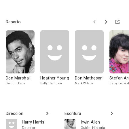
Reparto
Don Marshall
Heather Young
Don Matheson
Stefan Ar
Dan Erickson
Betty Hamilton
Mark Wilson
Barry Lockri
Dirección
Escritura
Harry Harris
Irwin Allen
Director
Guión, Historia