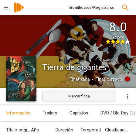
Identificarse/Registrarse
8.0
5 votos
Tierra de gigantes
Finalizada • Final cerrado
Marcar ficha
Información
Trailers
Capítulos
DVD / Blu-Ray
(2)
Título original
Año
Duración
Temporadas
Clasificación por edades