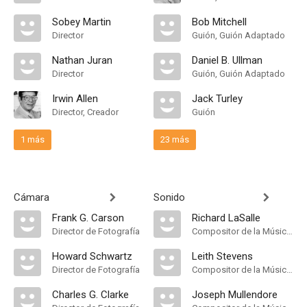
Sobey Martin
Bob Mitchell
Director
Guión, Guión Adaptado
Nathan Juran
Daniel B. Ullman
Director
Guión, Guión Adaptado
Irwin Allen
Jack Turley
Director, Creador
Guión
1 más
23 más
Cámara
Sonido
Frank G. Carson
Richard LaSalle
Director de Fotografía
Compositor de la Música Original
Howard Schwartz
Leith Stevens
Director de Fotografía
Compositor de la Música Original
Charles G. Clarke
Joseph Mullendore