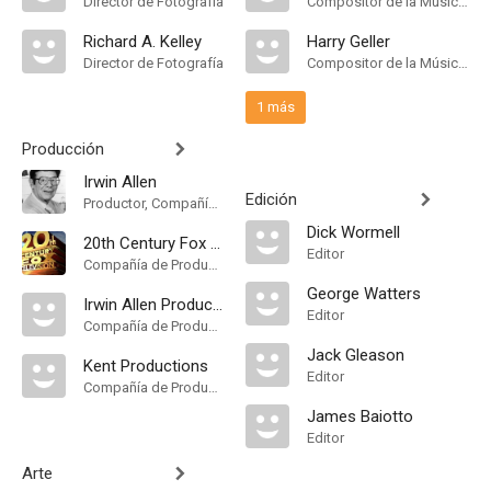
Director de Fotografía
Compositor de la Música Original
Richard A. Kelley
Harry Geller
Director de Fotografía
Compositor de la Música Original
1 más
Producción
Irwin Allen
Edición
Productor, Compañía de Produccion
Dick Wormell
20th Century Fox Television
Editor
Compañía de Produccion
George Watters
Irwin Allen Productions
Editor
Compañía de Produccion
Jack Gleason
Kent Productions
Editor
Compañía de Produccion
James Baiotto
Editor
Arte