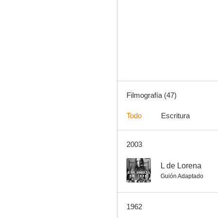
Si yo tuviera un millón
--
Filmografía (47)
Todo
Escritura
2003
Thriller
--
--
L de Lorena
Guión Adaptado
1962