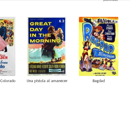
7.0
6.3
6.0
 Colorado
Una pistola al amanecer
Bagdad
5.4
--
--