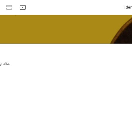
Iden
rafía.