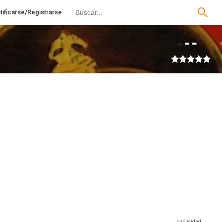
tificarse/Registrarse
--