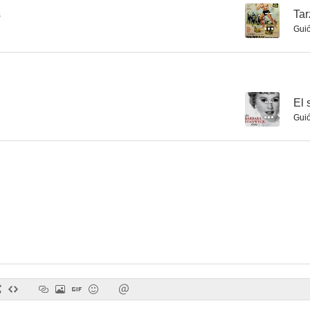
s
--
Tar
Gui
The Tanks Are Coming
El correo de la muerte
Undercover
--
--
--
El 
Gui
Talk About a Lady
Pasión salvaje
Salute to the
--
--