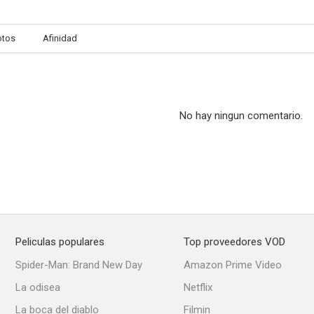
otos
Afinidad
Sweetheart of the Campus
Ahora seremos felices
Under 
--
--
No hay ningun comentario.
Peliculas populares
Top proveedores VOD
Island of Doomed Men
Babies for Sale
Streets of N
Spider-Man: Brand New Day
Amazon Prime Video
--
--
La odisea
Netflix
La boca del diablo
Filmin