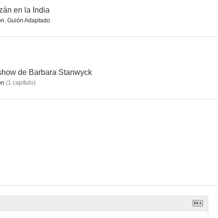
zán en la India
ón
,
Guión Adaptado
 Girl
The Kid
Casada con un comunista
--
--
--
show de Barbara Stanwyck
ón
(
1
capítulo
)
 Marines
La cruz de Lorena
Power of the Press
--
--
--