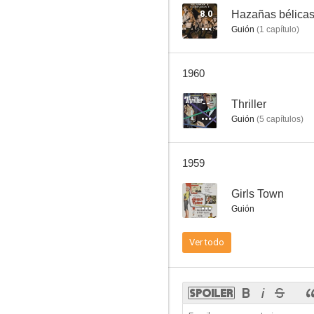
8.0
Hazañas bélica
Guión
(
1
capítulo
)
El signo del renegado
1960
--
--
Thriller
Guión
(
5
capítulos
)
1959
--
Girls Town
Guión
Bad Boy
Ver todo
--