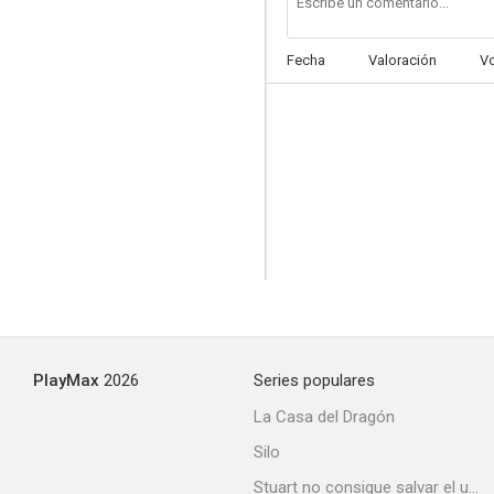
Fecha
Valoración
V
La calle 44
--
PlayMax
2026
Series populares
El mago de la muerte
La Casa del Dragón
--
Silo
Stuart no consigue salvar el universo