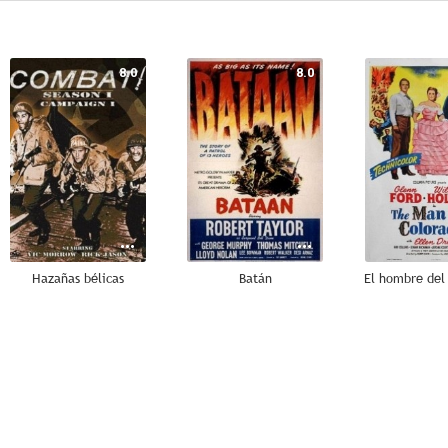
8.0
8.0
Hazañas bélicas
Batán
El hombre del
5.8
5.5