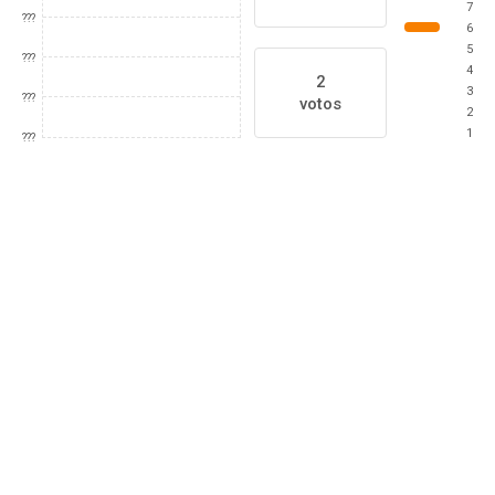
7
???
6
5
???
4
2
3
???
votos
2
1
???