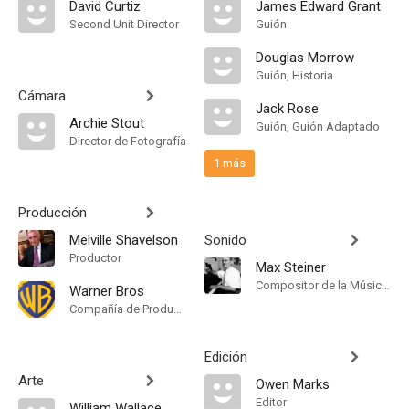
David Curtiz
James Edward Grant
Second Unit Director
Guión
Douglas Morrow
Guión, Historia
Cámara
Jack Rose
Archie Stout
Guión, Guión Adaptado
Director de Fotografía
1 más
Producción
Melville Shavelson
Sonido
Productor
Max Steiner
Compositor de la Música Original
Warner Bros
Compañía de Produccion
Edición
Arte
Owen Marks
Editor
William Wallace