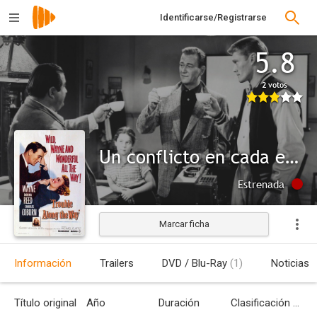
Identificarse/Registrarse
5.8
2 votos
Un conflicto en cada esquina
Estrenada
Marcar ficha
Información
Trailers
DVD / Blu-Ray
(1)
Noticias
Título original
Año
Duración
Clasificación por edades