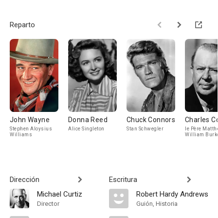
Reparto
John Wayne
Donna Reed
Chuck Connors
Charles C
Stephen Aloysius
Alice Singleton
Stan Schwegler
le Père Matt
Williams
William Burk
Dirección
Escritura
Michael Curtiz
Robert Hardy Andrews
Director
Guión, Historia