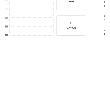
--
???
8
7
???
6
5
???
4
0
3
???
votos
2
1
???