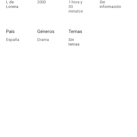
L de
2003
1 hora y
Sin
Lorena
30
información
minutos
País
Géneros
Temas
España
Drama
Sin
temas