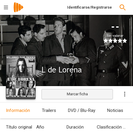
Identificarse/Registrarse
--
Sin valorar
L de Lorena
Marcar ficha
Estrenada
Información
Trailers
DVD / Blu-Ray
Noticias
Título original
Año
Duración
Clasificación por edades