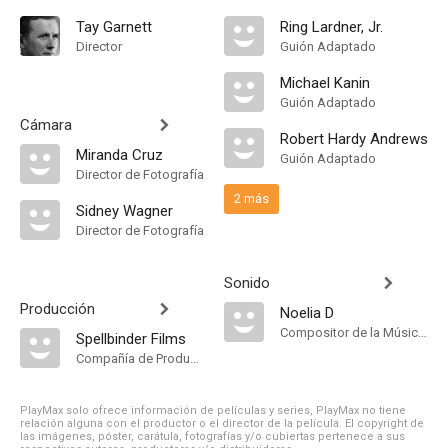
Tay Garnett
Ring Lardner, Jr.
Director
Guión Adaptado
Michael Kanin
Guión Adaptado
Cámara
Robert Hardy Andrews
Miranda Cruz
Guión Adaptado
Director de Fotografía
2 más
Sidney Wagner
Director de Fotografía
Sonido
Producción
Noelia D
Compositor de la Música Original
Spellbinder Films
Compañía de Produccion
PlayMax solo ofrece información de películas y series, PlayMax no tiene
relación alguna con el productor o el director de la película. El copyright de
las imágenes, póster, carátula, fotografías y/o cubiertas pertenece a sus