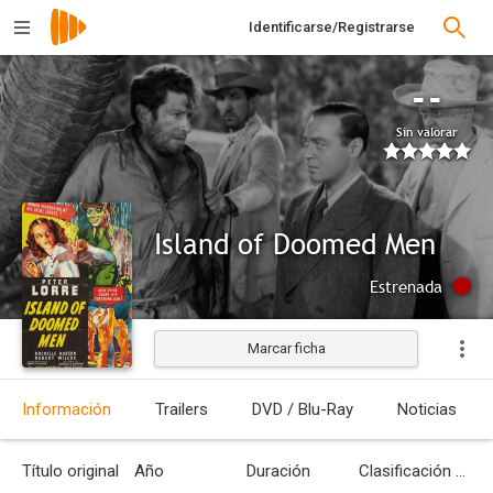
Identificarse/Registrarse
--
Sin valorar
Island of Doomed Men
Estrenada
Marcar ficha
Información
Trailers
DVD / Blu-Ray
Noticias
Título original
Año
Duración
Clasificación por edades