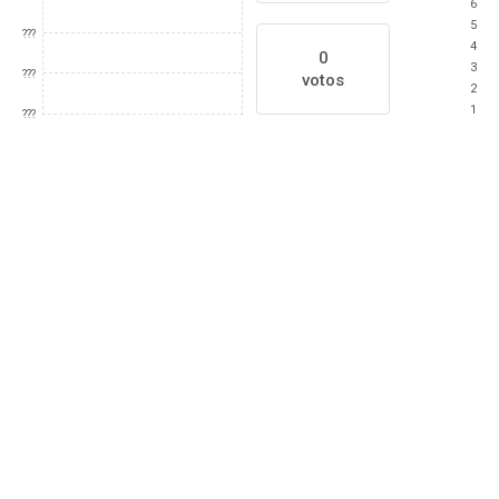
6
5
???
4
0
3
???
votos
2
1
???