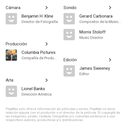
Cámara
Sonido
Benjamin H. Kline
Gerard Carbonara
Director de Fotografía
Compositor de la Música Original
Morris Stoloff
Music Director
Producción
Columbia Pictures
Compañía de Produccion
Edición
James Sweeney
Editor
Arte
Lionel Banks
Dirección Artística
PlayMax solo ofrece información de películas y series, PlayMax no tiene
relación alguna con el productor o el director de la película. El copyright de
las imágenes, póster, carátula, fotografías y/o cubiertas pertenece a sus
respectivos autores, productoras y/o distribuidoras.