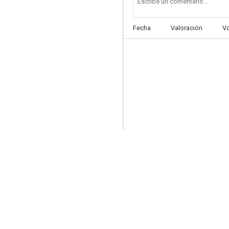
Fecha
Valoración
V
Perversidad
7.5
Muero cada amanecer
7.0