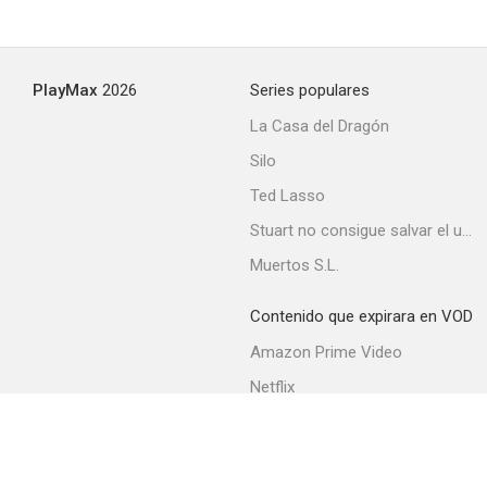
Molly Brown siempre a flote
PlayMax
2026
Series populares
--
La Casa del Dragón
Silo
Ted Lasso
Stuart no consigue salvar el universo
Muertos S.L.
Contenido que expirara en VOD
El rebelde
Amazon Prime Video
--
Netflix
Filmin
Movistar+