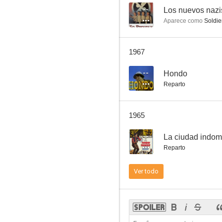
--
Los nuevos nazi
Aparece como
Soldie
Coraza negra
1967
7.8
--
Hondo
Reparto
1965
--
La ciudad indom
Reparto
El desertor de El Álamo
Ver todo
7.6