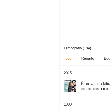
Sabrina
7.8
Filmografía (194)
Todo
Reparto
Equ
2015
Lo que el viento se llevó
8.0
--
È arrivata la felic
Aparece como
Police
1990