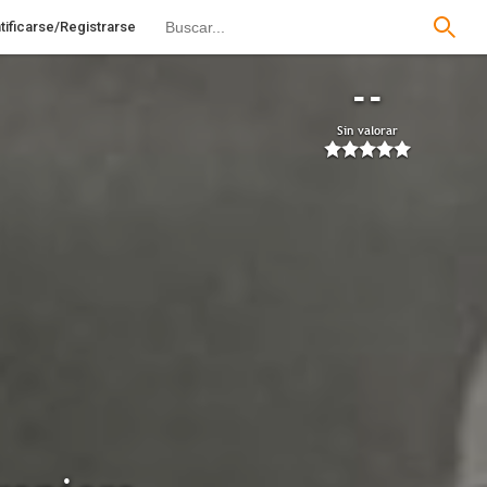
tificarse/Registrarse
--
Sin valorar