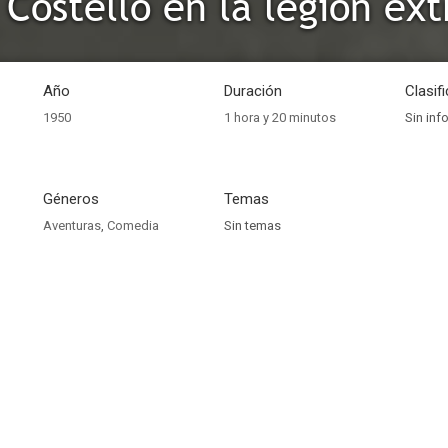
 Costello en la legión ex
Año
Duración
Clasif
1950
1 hora y 20 minutos
Sin inf
Géneros
Temas
Aventuras
,
Comedia
Sin temas