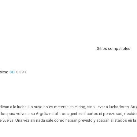
Sitios compatibles
sica:
SD
8.39 €
ican a la lucha. Lo suyo no es meterse en el ring, sino llevar a luchadores. Su 
s para volver a su Argelia natal. Los agentes ni cortos ni perezosos, decide
 vuelva. Una vez allí nada sale como habían previsto y acaban alistados en la 