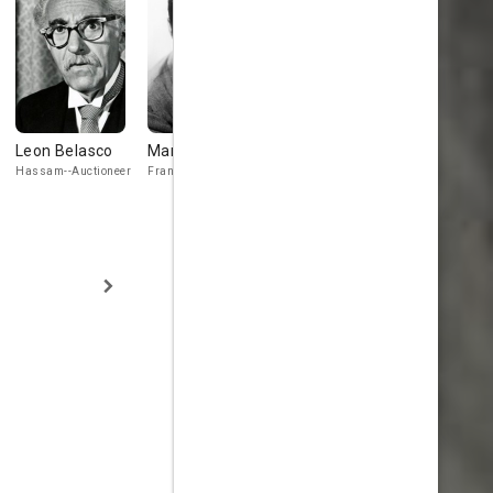
Leon Belasco
Marc Lawrence
William 'Wee
Tor Johns
Willie' Davis
Hassam--Auctioneer
Frankie
Abou Ben
Abdullah