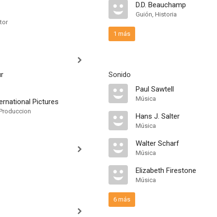
D.D. Beauchamp
Guión, Historia
tor
1 más
ur
Sonido
Paul Sawtell
Música
ternational Pictures
Produccion
Hans J. Salter
Música
Walter Scharf
Música
Elizabeth Firestone
Música
6 más