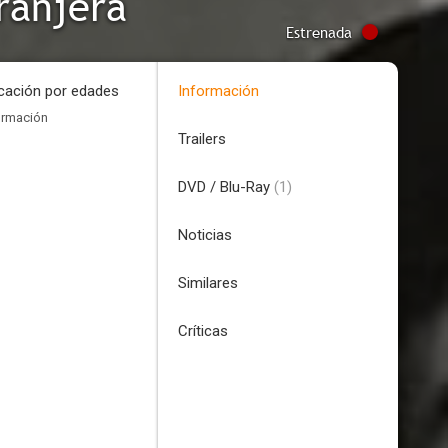
tranjera
Estrenada
icación por edades
Información
ormación
Trailers
DVD / Blu-Ray
(1)
Noticias
Similares
Críticas