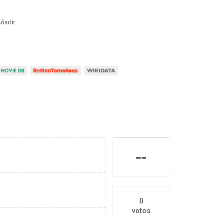
ñadir
--
0
votos