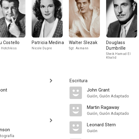
u Costello
Patricia Medina
Walter Slezak
Douglass
Dumbrille
 Hotchkiss
Nicole Dupre
Sgt. Axmann
Sheik Hamud El
Khalid
Escritura
mont
John Grant
Guión, Guión Adaptado
Martin Ragaway
Guión, Guión Adaptado
Leonard Stern
inson
Guión
tografía