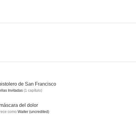
e oro
Ruta de Singapur
La reina de Nueva York
5.0
4.5
4.1
pistolero de San Francisco
ellas Invitadas
(
1
capítulo
)
 vaquero
Marineros mareados
Más allá del Missouri
máscara del dolor
--
--
--
rece como
Waiter (uncredited)