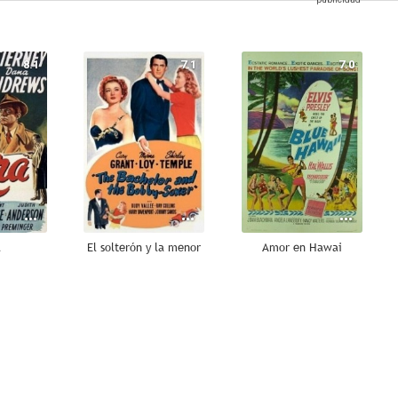
8.1
7.1
7.0
a
El solterón y la menor
Amor en Hawai
7.0
7.0
6.9