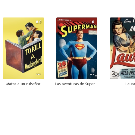
8.0
10
Matar a un ruiseñor
Las aventuras de Superman
Laur
7.0
7.0