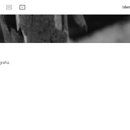
Iden
rafía.