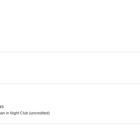
Ruta de utopía
Levando anclas
6.7
6.4
No soy ningún ángel
El desconocido del tercer piso
Las tres noch
6.0
6.0
as
n in Night Club (uncredited)