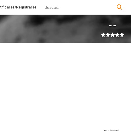
tificarse/Registrarse
--