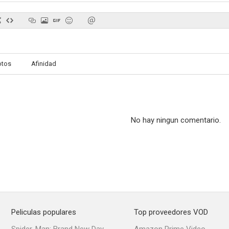
El pistolero de San Francisco
El rastro del asesino
La máscara d
otos
Afinidad
--
--
No hay ningun comentario.
Flesh and Fury
Abbott y Costello contra el hombre invisible
Volver a l
--
--
Peliculas populares
Top proveedores VOD