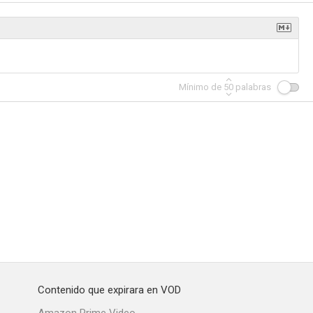
el dolor
Juntos ante el peligro
El show de Abbott y Costello
Mínimo de
50
palabras
--
--
--
a vida
Vamos a bailar
Abbott y Costello en la legión extranjera
--
--
--
Contenido que expirara en VOD