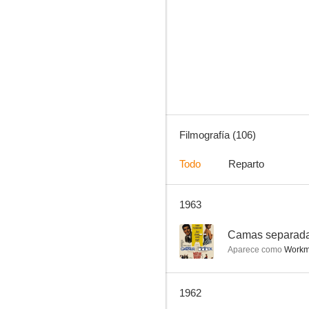
Al volver a la vida
6.8
Filmografía (106)
Todo
Reparto
1963
Amanda (Carefree)
6.0
--
Camas separad
Aparece como
Workma
1962