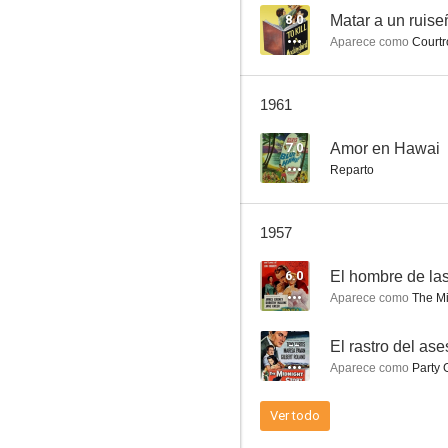
8.0
Matar a un ruise
Aparece como
Courtr
Los piratas del mar Caribe
1961
5.6
7.0
Amor en Hawai
Reparto
1957
6.0
El hombre de las
Aparece como
The Mi
Ardid femenino
--
El rastro del ase
--
Aparece como
Party 
Ver todo