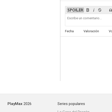
Camas separadas
Fecha
Valoración
V
--
Perdidos en Alaska
--
PlayMax
2026
Series populares