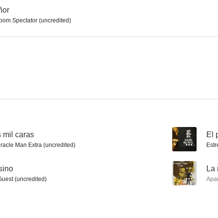
ñor
oom Spectator (uncredited)
Agárrame ese fantasma
El intrépido Halcón
El arca d
5.5
5.4
 mil caras
--
El 
racle Man Extra (uncredited)
Estr
The Wistful Widow of Wagon Gap
Tarzán en el desierto misterioso (Tarzán el temerario)
La chica y el
sino
--
La 
--
--
Guest (uncredited)
Apa