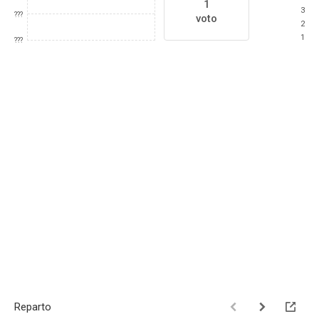
1
3
???
voto
2
1
???
Reparto