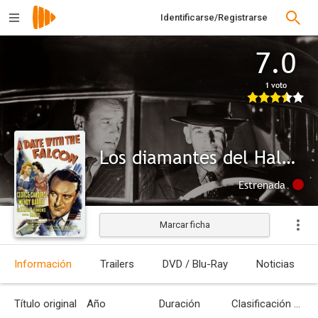
Identificarse/Registrarse
7.0
1 voto
Los diamantes del Halcón
Estrenada
Marcar ficha
Información
Trailers
DVD / Blu-Ray
Noticias
Título original
Año
Duración
Clasificación por edades