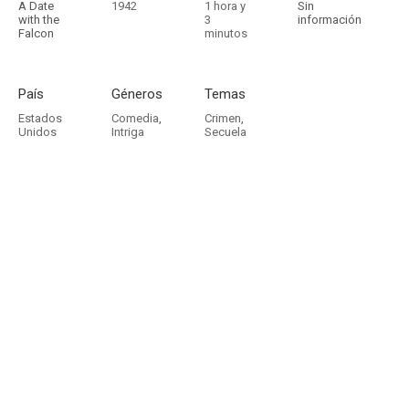
A Date
1942
1 hora y
Sin
with the
3
información
Falcon
minutos
País
Géneros
Temas
Estados
Comedia
,
Crimen
,
Unidos
Intriga
Secuela