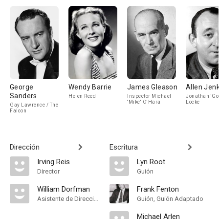
George
Wendy Barrie
James Gleason
Allen Jen
Sanders
Helen Reed
Inspector Michael
Jonathan 'Go
'Mike' O'Hara
Locke
Gay Lawrence / The
Falcon
Dirección
Escritura
Irving Reis
Lyn Root
Director
Guión
William Dorfman
Frank Fenton
Asistente de Dirección
Guión, Guión Adaptado
Michael Arlen