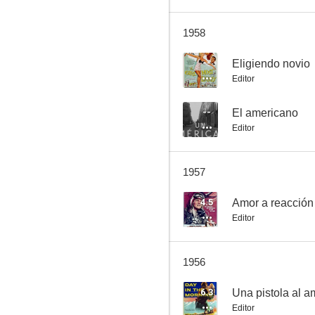
1958
El Halcón inicia el vuelo
--
Eligiendo novio
Editor
4.5
--
El americano
Editor
1957
4.5
Amor a reacción
Editor
Amor a reacción
--
1956
6.3
Una pistola al 
Editor