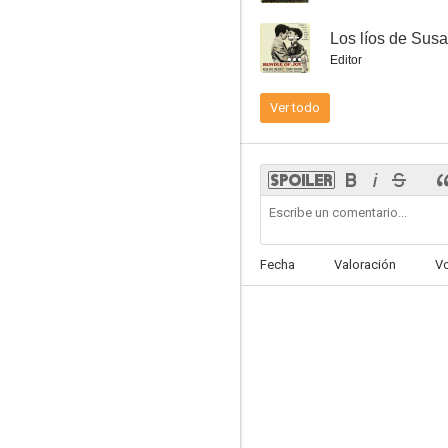
--
Los líos de Sus
Editor
Ver todo
Law of the Plainsman
--
Fecha
Valoración
V
Camino de odio
--