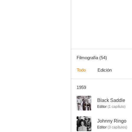
La escalera de caracol
6.0
Filmografía (54)
Todo
Edición
1959
El americano
6.0
--
Black Saddle
Editor
(
1
capítulo
)
--
Johnny Ringo
Editor
(
3
capítulos
)