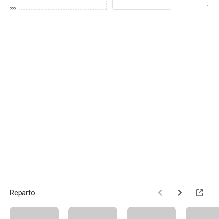
1
???
Reparto