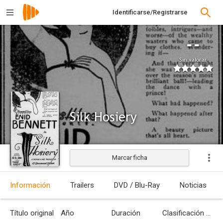
Identificarse/Registrarse
--
Sin valorar
Silk Hosiery
Marcar ficha
Estrenada
Información
Trailers
DVD / Blu-Ray
Noticias
Título original
Año
Duración
Clasificación por edades