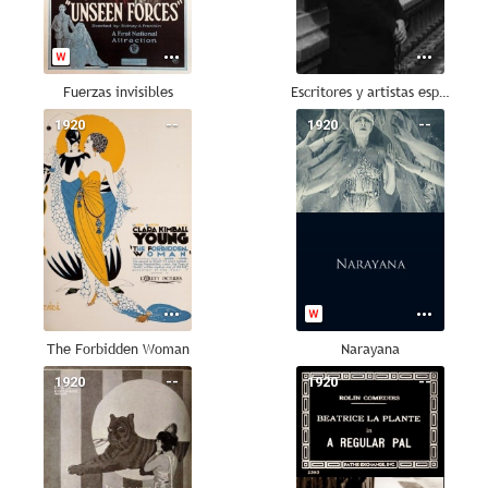
Fuerzas invisibles
Escritores y artistas españoles
1920
--
1920
--
The Forbidden Woman
Narayana
1920
--
1920
--