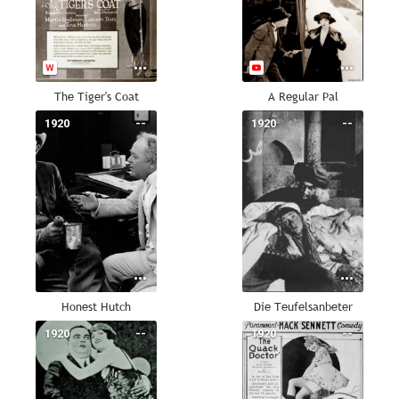
The Tiger's Coat
A Regular Pal
1920
--
1920
--
Honest Hutch
Die Teufelsanbeter
1920
--
1920
--