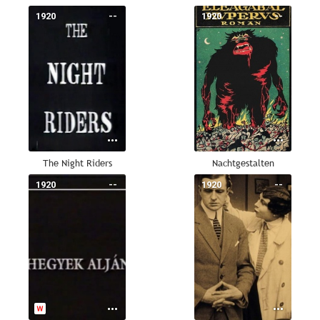
1920
--
1920
--
The Night Riders
Nachtgestalten
1920
--
1920
--