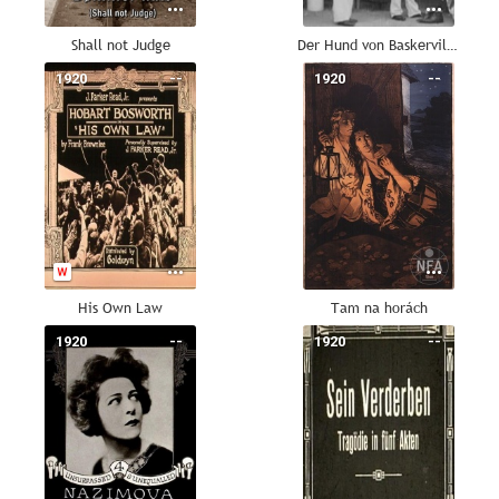
Shall not Judge
Der Hund von Baskerville: Dr. Macdonalds Sanatorium
1920
--
1920
--
His Own Law
Tam na horách
1920
--
1920
--