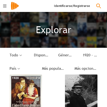
Identificarse/Registrarse
Explorar
Todo
Disponible
Género
1920 - 1920
País
Más populares
Más opciones
1920
7.0
1920
--