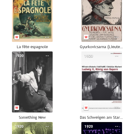
La fête espagnole
Gyurkovicsarna (Lieutenant Tophat)
1920
--
1920
--
Something New
Das Schweigen am Starnbergersee
1920
--
1920
--