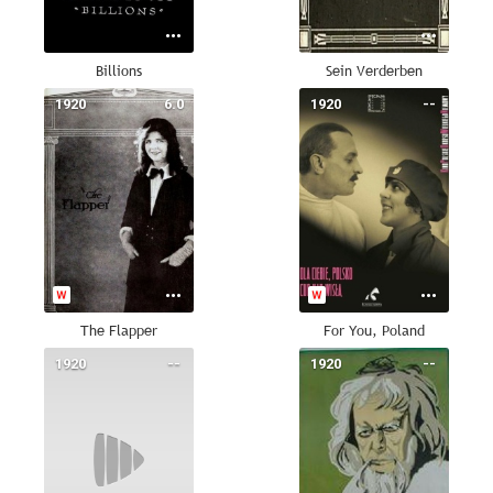
Billions
Sein Verderben
1920
6.0
1920
--
The Flapper
For You, Poland
1920
--
1920
--