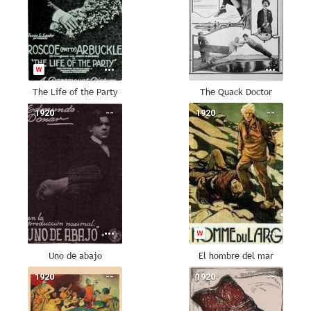
The Life of the Party
The Quack Doctor
1920
--
1920
--
Uno de abajo
El hombre del mar
1920
--
1920
--