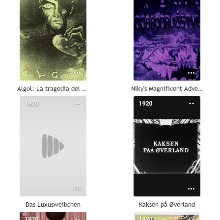
Algol: La tragedia del poder
Niky's Magnificent Adventure
1920
--
1920
--
Das Luxusweibchen
Kaksen på Øverland
1920
--
1920
--