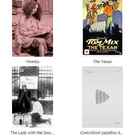
Vicenta
The Texan
1920
--
1920
--
The Lady with the Small Foot
Cavicchioni paladino dei dollari