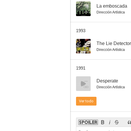
--
La emboscada
Dirección Artística
Hubo una luna de miel
1993
7.1
--
The Lie Detector
Dirección Artística
1991
--
Desperate
Dirección Artística
Rachel y el forastero
Ver todo
7.1