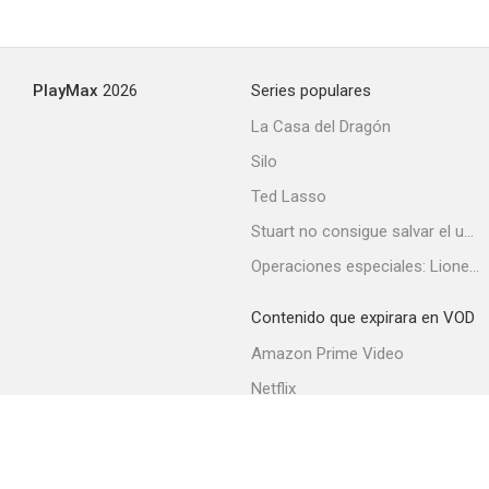
El regreso del forajido
PlayMax
2026
Series populares
5.0
La Casa del Dragón
Silo
Ted Lasso
Stuart no consigue salvar el universo
Operaciones especiales: Lioness
Contenido que expirara en VOD
Bombardero
Amazon Prime Video
5.0
Netflix
Filmin
Movistar+