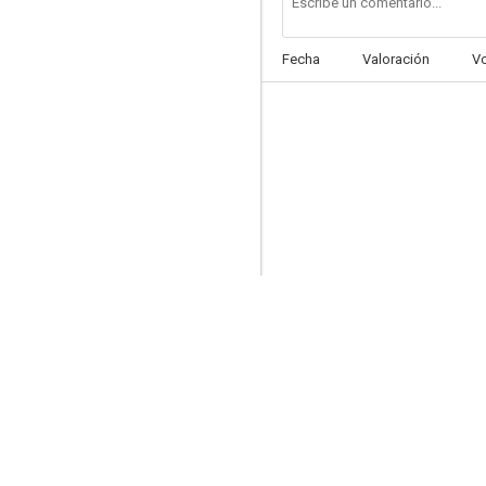
Fecha
Valoración
V
Yo anduve con un zombie
7.0
Cargamento blindado
7.0