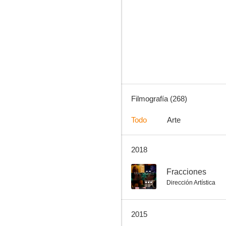
El ladrón de cadáveres
8.0
Filmografía (268)
Todo
Arte
2018
El lobo humano
7.5
--
Fracciones
Dirección Artística
2015