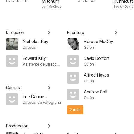
Mitchum
Hunnicutt
Louise Merritt
Wes Merritt
Jeff McCloud
Booker Davis
Dirección
Escritura
Nicholas Ray
Horace McCoy
Director
Guión
Edward Killy
David Dortort
Asistente de Dirección
Guión
Alfred Hayes
Guión
Cámara
Andrew Solt
Lee Garmes
Guión
Director de Fotografía
2 más
Producción