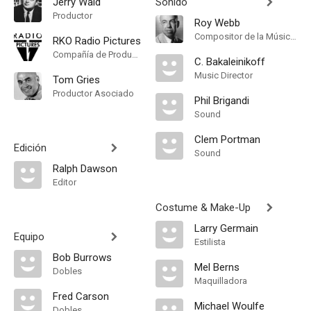
Jerry Wald
Sonido
Productor
Roy Webb
Compositor de la Música Original
RKO Radio Pictures
Compañía de Produccion
C. Bakaleinikoff
Music Director
Tom Gries
Productor Asociado
Phil Brigandi
Sound
Clem Portman
Edición
Sound
Ralph Dawson
Editor
Costume & Make-Up
Larry Germain
Equipo
Estilista
Bob Burrows
Mel Berns
Dobles
Maquilladora
Fred Carson
Michael Woulfe
Dobles