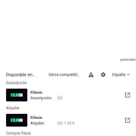
Disponible en...
Sitios compatibles
España
Suscripción
Filmin
Suscripción:
SD
Disponible hasta el Jue, 12 Nov 2026 (Quedan 3 meses)
Alquiler
Filmin
Alquiler:
SD
1.95 €
Disponible hasta el Jue, 12 Nov 2026 (Quedan 3 meses)
Compra física