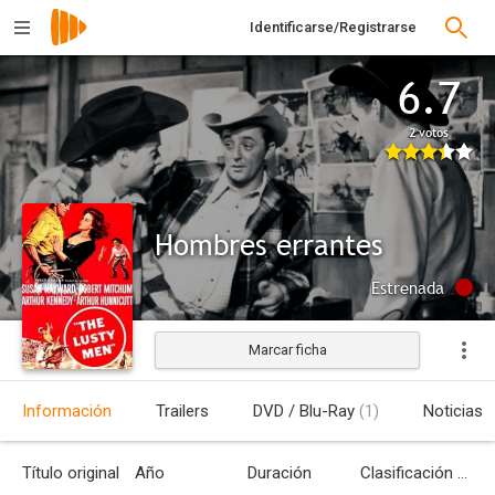
Identificarse/Registrarse
6.7
2 votos
Hombres errantes
Estrenada
Marcar ficha
Información
Trailers
DVD / Blu-Ray
(1)
Noticias
Título original
Año
Duración
Clasificación por edades