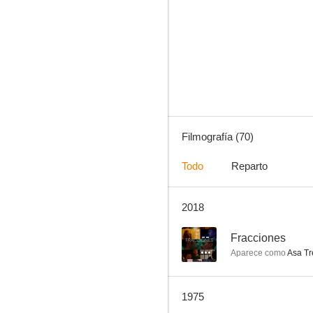
La dimensión desconocida
8.2
Filmografía (70)
Todo
Reparto
2018
El Dorado
7.7
--
Fracciones
Aparece como
Asa Tr
1975