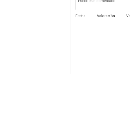
Fecha
Valoración
V
Las furias
6.3
La ingenua explosiva
5.9