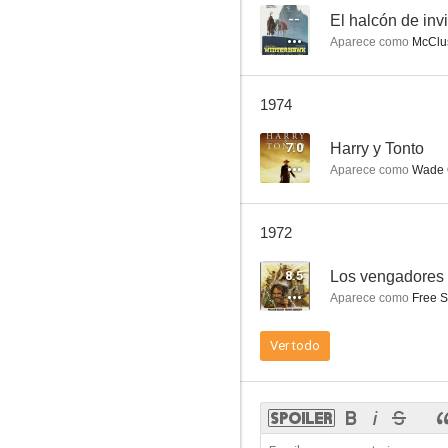
--
El halcón de inv
Aparece como
McClu
Más allá del límite
1974
7.3
7.0
Harry y Tonto
Aparece como
Wade C
1972
8.5
Los vengadores
Aparece como
Free S
El cardenal
Ver todo
7.0