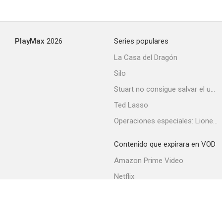
Oro maldito
PlayMax
2026
Series populares
--
La Casa del Dragón
Silo
Stuart no consigue salvar el universo
Ted Lasso
Operaciones especiales: Lioness
Contenido que expirara en VOD
Murder, He Says
Amazon Prime Video
--
Netflix
Filmin
Movistar+