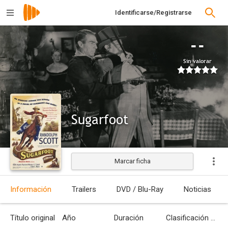
Identificarse/Registrarse
--
Sin valorar
Sugarfoot
Marcar ficha
Estrenada
Información
Trailers
DVD / Blu-Ray
Noticias
Título original
Año
Duración
Clasificación por edades