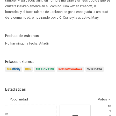
también viaja Jacob Stint, un hombre malvado y sin escrúpulos que se
cruzará inevitablemente en su camino. Una vez en Prescott, la
honradez y el buen talante de Jackson se gana enseguida la amistad
de la comunidad, empezando por J.C. Crane y la atractiva Mary.
Fechas de estrenos
No hay ninguna fecha.
Añadir
Enlaces externos
Estadísticas
Popularidad
Votos
???
10
9
--
???