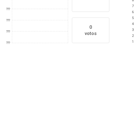
8
7
???
6
5
???
4
0
3
???
votos
2
1
???