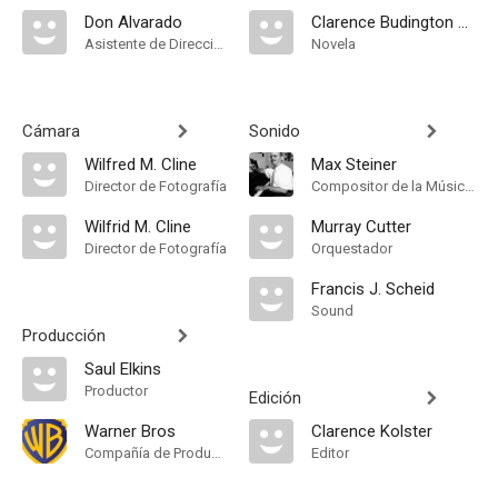
Don Alvarado
Clarence Budington Kelland
Asistente de Dirección
Novela
Cámara
Sonido
Wilfred M. Cline
Max Steiner
Director de Fotografía
Compositor de la Música Original
Wilfrid M. Cline
Murray Cutter
Director de Fotografía
Orquestador
Francis J. Scheid
Sound
Producción
Saul Elkins
Productor
Edición
Warner Bros
Clarence Kolster
Compañía de Produccion
Editor