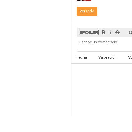
Ver todo
Mientras Nueva York duerme
6.4
Fecha
Valoración
V
La pícara puritana
6.0