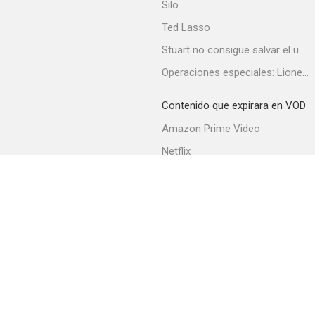
Silo
Ted Lasso
Stuart no consigue salvar el universo
El burlador de Castilla
Operaciones especiales: Lioness
--
Contenido que expirara en VOD
Amazon Prime Video
Netflix
Filmin
Movistar+
Movistar+ Fibra
Million Dollar Weekend
--