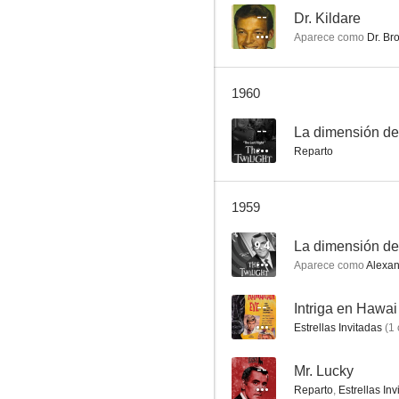
--
Dr. Kildare
Aparece como
Dr. Br
En un lugar solitario
1960
7.0
--
La dimensión de
Reparto
1959
9.4
La dimensión d
Aparece como
Alexand
La princesa y el pirata
--
Intriga en Hawai
6.8
Estrellas Invitadas
(
1
--
Mr. Lucky
Reparto
,
Estrellas Inv