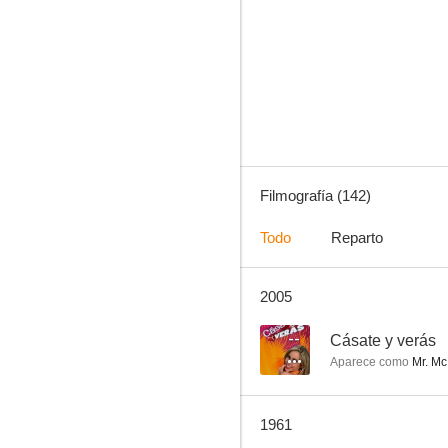
Soy un fugitivo
7.2
Filmografía (142)
Todo
Reparto
2005
Robin de los bosques
7.1
--
Cásate y verás
Aparece como
Mr. Mc
1961