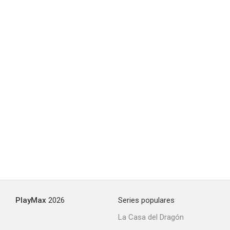
Sugarfoot
--
Tarzán y la esclava
--
PlayMax
2026
Series populares
La Casa del Dragón