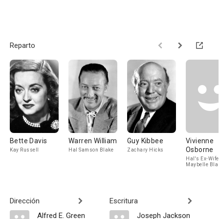
Reparto
Bette Davis
Warren William
Guy Kibbee
Vivienne
Osborne
Kay Russell
Hal Samson Blake
Zachary Hicks
Hal's Ex-Wife
Maybelle Bla
Dirección
Escritura
Alfred E. Green
Joseph Jackson