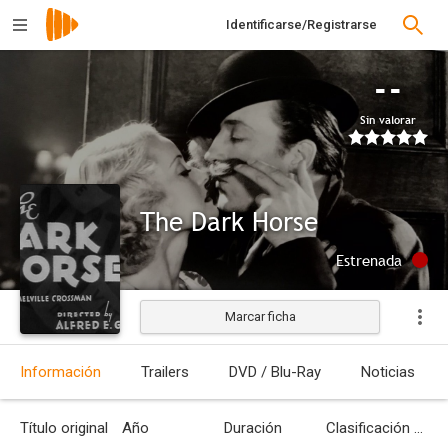
Identificarse/Registrarse
--
Sin valorar
The Dark Horse
Estrenada
Marcar ficha
Información
Trailers
DVD / Blu-Ray
Noticias
Título original
Año
Duración
Clasificación por edades