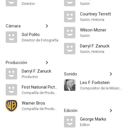
Director
Guión
Courtney Terrett
Guión, Historia
Cámara
Wilson Mizner
Sol Polito
Guión
Director de Fotografía
Darryl F. Zanuck
Guión, Historia
Producción
Darryl F. Zanuck
Sonido
Productor
Leo F. Forbstein
First National Pictures
Compositor de la Música Original
Compañía de Produccion
Warner Bros
Compañía de Produccion
Edición
George Marks
Editor