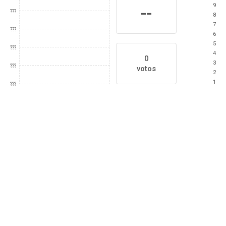
9
--
???
8
7
???
6
5
???
4
0
3
???
votos
2
1
???