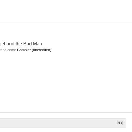
andy
Juan Nadie
Amanda (Carefree)
6.4
6.3
6.3
el and the Bad Man
rece como
Gambler (uncredited)
uritana
Las tres noches de Eva
Sansón y Dalila
6.0
6.0
6.0