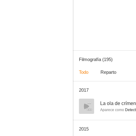
Caballero sin espada
7.4
Filmografía (195)
Todo
Reparto
2017
Tú y yo
7.0
--
La ola de críme
Aparece como
Detect
2015