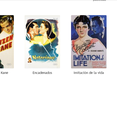
7.9
7.5
9.0
 Kane
Encadenados
Imitación de la vida
7.5
7.4
7.4