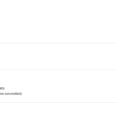
La dama del lago
Una chica angelical
Muero cada 
7.3
7.3
Un marido rico
El gran carnaval
Ciudad en ti
7.0
7.0
nes
ive (uncredited)