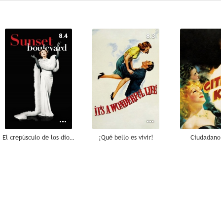
8.4
8.3
El crepúsculo de los dioses
¡Qué bello es vivir!
Ciudadano
8.0
8.0