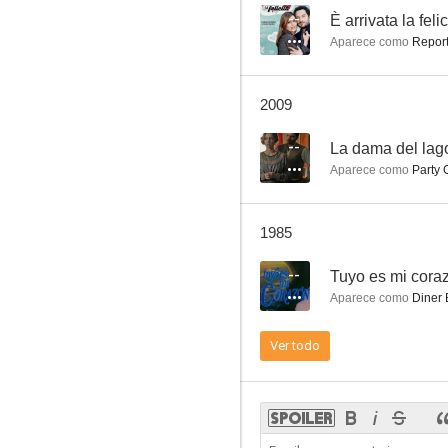
--
È arrivata la felic
Aparece como
Report
Quince días de placer
2009
6.6
--
La dama del lag
Aparece como
Party 
1985
--
Tuyo es mi cora
Aparece como
Diner E
Al servicio de las damas
Ver todo
6.3