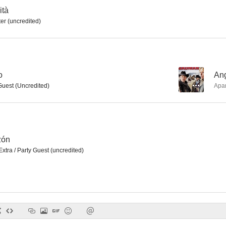
ità
er (uncredited)
Un día en las carreras
El cameraman
Yanqui D
6.5
6.5
o
--
Ang
Guest (Uncredited)
Apa
zón
xtra / Party Guest (uncredited)
El ángel y el pistolero
La llave de cristal
La pícara p
6.3
6.0