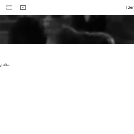
Iden
rafía.