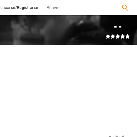
tificarse/Registrarse
--