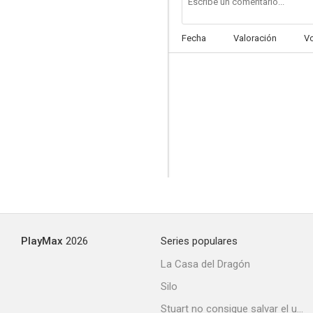
Fecha
Valoración
V
Mi mujer favorita
6.0
PlayMax
2026
Series populares
Dos mujeres y un amor
La Casa del Dragón
5.4
Silo
Stuart no consigue salvar el universo