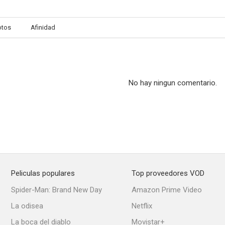
otos
Afinidad
En alas de la danza
Orden: Caza sin cuartel
Los peligros d
6.0
6.0
No hay ningun comentario.
Peliculas populares
Top proveedores VOD
Vivamos hoy
Vírgenes modernas
Mediano
Spider-Man: Brand New Day
Amazon Prime Video
5.0
5.0
La odisea
Netflix
La boca del diablo
Movistar+