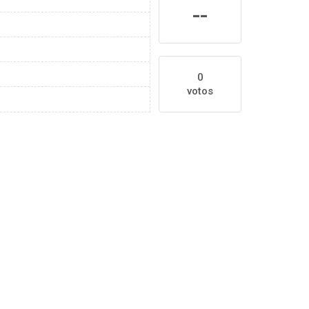
--
0
votos