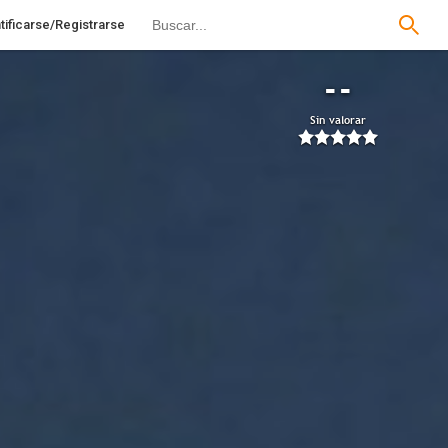
tificarse/Registrarse
--
Sin valorar