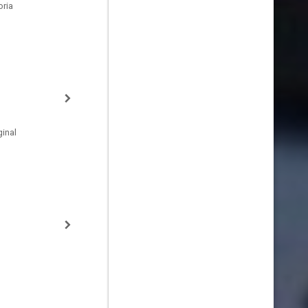
oria
inal