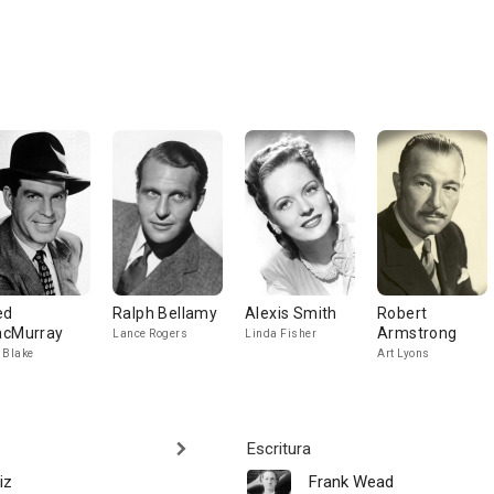
ed
Ralph Bellamy
Alexis Smith
Robert
cMurray
Armstrong
Lance Rogers
Linda Fisher
 Blake
Art Lyons
Escritura
iz
Frank Wead