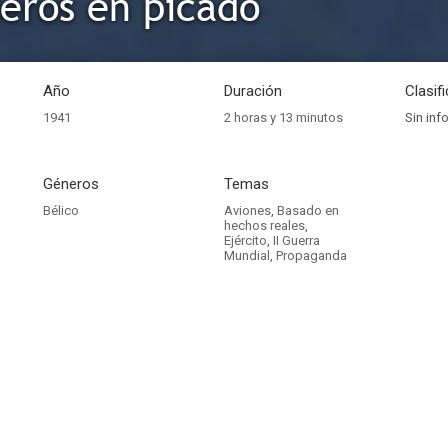
eros en picado
Año
Duración
Clasif
1941
2 horas y 13 minutos
Sin inf
Géneros
Temas
Bélico
Aviones
,
Basado en
hechos reales
,
Ejército
,
II Guerra
Mundial
,
Propaganda