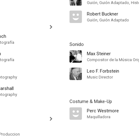
Guión, Guión Adaptado, Hist
Robert Buckner
Guión, Guión Adaptado
och
tografía
Sonido
n
Max Steiner
tografía
Compositor de la Música Orig
Leo F. Forbstein
otography
Music Director
arshall
otography
Costume & Make-Up
Perc Westmore
Maquilladora
Produccion