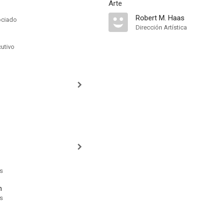
Arte
Robert M. Haas
ociado
Dirección Artística
cutivo
ts
n
ts