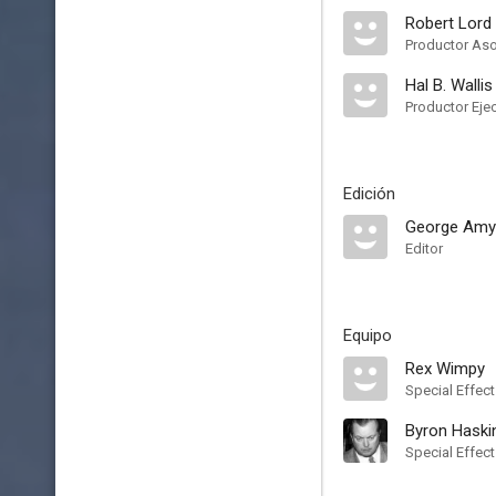
Robert Lord
Productor As
Hal B. Wallis
Productor Eje
Edición
George Amy
Editor
Equipo
Rex Wimpy
Special Effec
Byron Haski
Special Effec