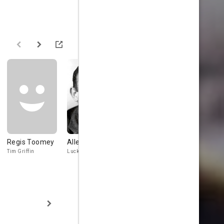
Regis Toomey
Allen Jenkins
Craig Stevens
Herbert
Anderson
Tim Griffin
Lucky James
John Thomas
Anthony III
Chubby Mark