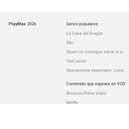
Juego mortífero
PlayMax
2026
Series populares
--
La Casa del Dragón
Silo
Stuart no consigue salvar el universo
Ted Lasso
Operaciones especiales: Lioness
Contenido que expirara en VOD
El FBI en acción
Amazon Prime Video
--
Netflix
Filmin
Movistar+