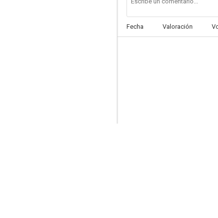
Fecha
Valoración
V
Amanda (Carefree)
6.4
La pícara puritana
5.9