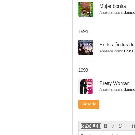
--
Mujer bonita
Aparece como
James
Vacaciones en el mar
1994
7.0
7.0
En los límites de
Aparece como
Bruce 
1990
7.7
Pretty Woman
Aparece como
James
La ley de Los Ángeles
Ver todo
6.8