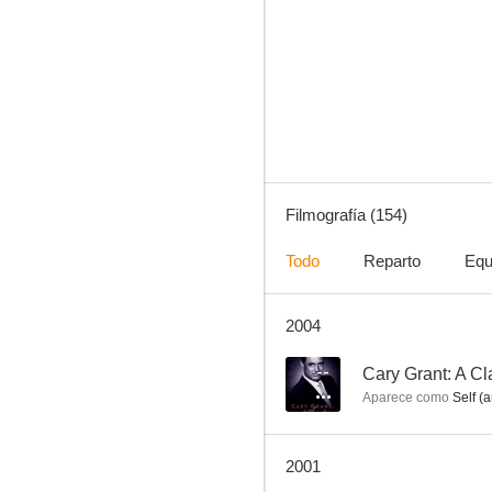
El príncipe de Zamunda
8.0
Filmografía (154)
Todo
Reparto
Equ
2004
Amor prohibido (Forbidden)
7.2
--
Cary Grant: A Cl
Aparece como
Self (a
2001