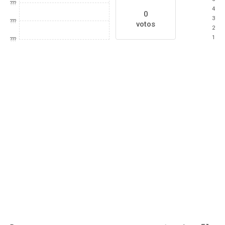
???
4
0
3
???
votos
2
1
???