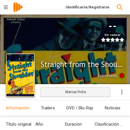
Identificarse/Registrarse
--
Sin valorar
Straight from the Shoulder
Estrenada
Marcar ficha
Información
Trailers
DVD / Blu-Ray
Noticias
Título original
Año
Duración
Clasificación por edades