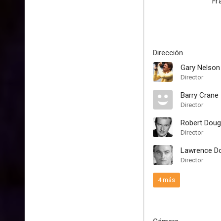
Fr
Dirección
Gary Nelson
Director
Barry Crane
Director
Robert Doug
Director
Lawrence D
Director
4 más