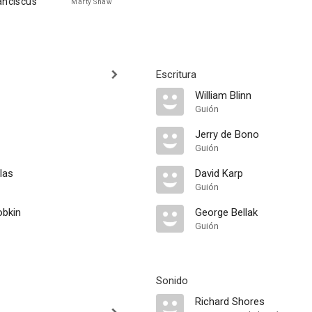
anciscus
Marty Shaw
Escritura
William Blinn
Guión
Jerry de Bono
Guión
las
David Karp
Guión
obkin
George Bellak
Guión
Sonido
Richard Shores