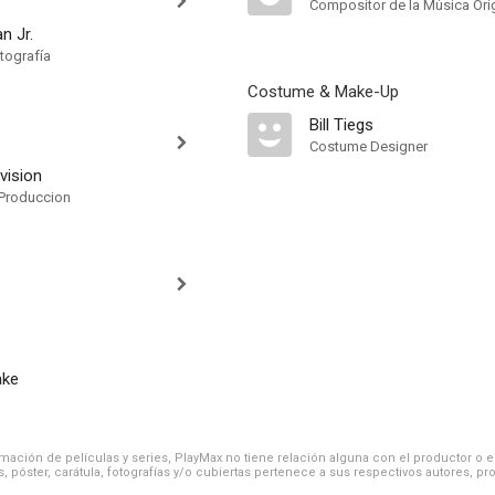
Compositor de la Música Orig
n Jr.
tografía
Costume & Make-Up
Bill Tiegs
Costume Designer
vision
Produccion
ake
ación de películas y series, PlayMax no tiene relación alguna con el productor o el d
, póster, carátula, fotografías y/o cubiertas pertenece a sus respectivos autores, pr