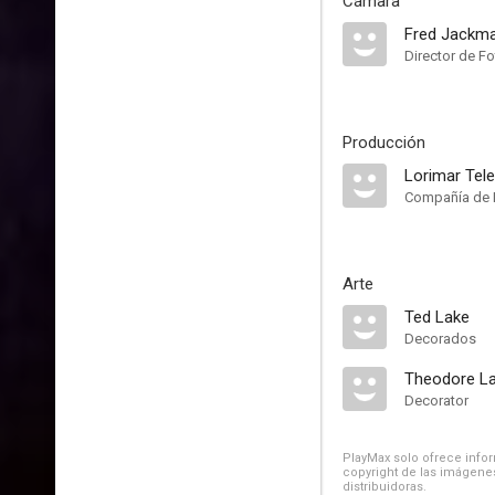
Cámara
Fred Jackma
Director de Fo
Producción
Lorimar Tele
Compañía de 
Arte
Ted Lake
Decorados
Theodore L
Decorator
PlayMax solo ofrece inform
copyright de las imágenes
distribuidoras.