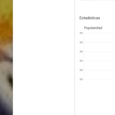
Estadísticas
Popularidad
???
???
???
???
???
???