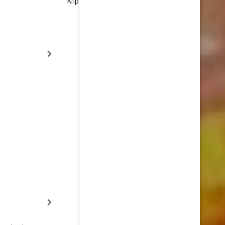
Kilpatrick
Estrellas Invi