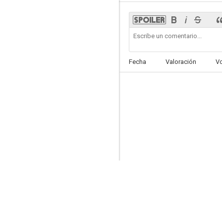
Hawai 5-0
Fecha
Valoración
V
5.0
El hombre de la Atlantida
--