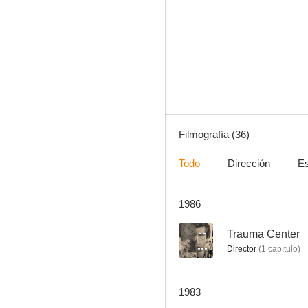
El hombre de los seis millones de dólares
8.2
Filmografía (36)
Todo
Dirección
Es
1986
Dallas
7.7
--
Trauma Center
Director
(
1
capítulo
)
1983