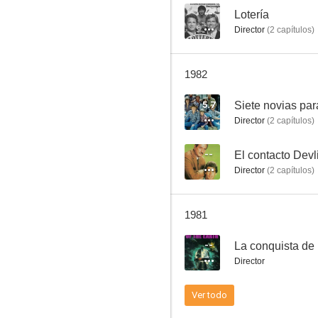
--
Lotería
Director
(
2
capítulos
)
Kung Fu
1982
7.5
5.7
Siete novias pa
Director
(
2
capítulos
)
--
El contacto Devl
Director
(
2
capítulos
)
1981
La Mujer Policía
--
La conquista de 
6.7
Director
Ver todo