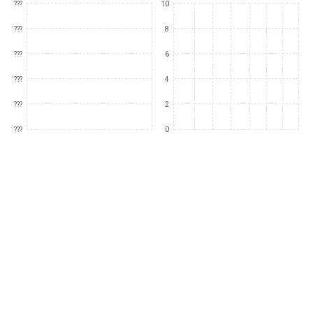
???
10
???
8
???
6
???
4
???
2
???
0