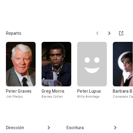
Reparto
Peter Graves
Greg Morris
Peter Lupus
Barbara B
Jim Phelps
Barney Collier
Willy Armitage
Cinnamon Ca
Dirección
Escritura