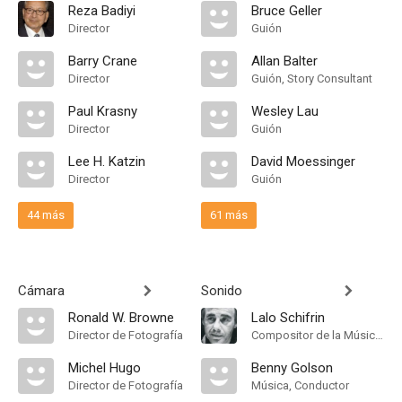
Reza Badiyi
Bruce Geller
Director
Guión
Barry Crane
Allan Balter
Director
Guión, Story Consultant
Paul Krasny
Wesley Lau
Director
Guión
Lee H. Katzin
David Moessinger
Director
Guión
44 más
61 más
Cámara
Sonido
Ronald W. Browne
Lalo Schifrin
Director de Fotografía
Compositor de la Música Original, Main Title Theme Composer
Michel Hugo
Benny Golson
Director de Fotografía
Música, Conductor