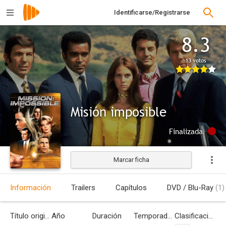
Identificarse/Registrarse
8.3
13 votos
Misión imposible
Finalizada
Marcar ficha
Información
Trailers
Capítulos
DVD / Blu-Ray
(1)
Título original
Año
Duración
Temporadas
Clasificación por edades