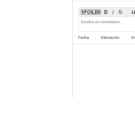
¡Qué me importa el dinero!
Fecha
Valoración
V
6.2
Piratas del mar Caribe
6.0