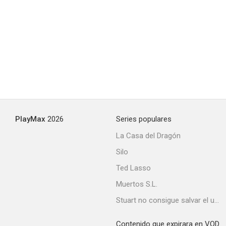
Un espía en Hollywood
--
PlayMax
2026
Series populares
La Casa del Dragón
Silo
Tú, Kimi y yo
Ted Lasso
--
Muertos S.L.
Stuart no consigue salvar el universo
Contenido que expirara en VOD