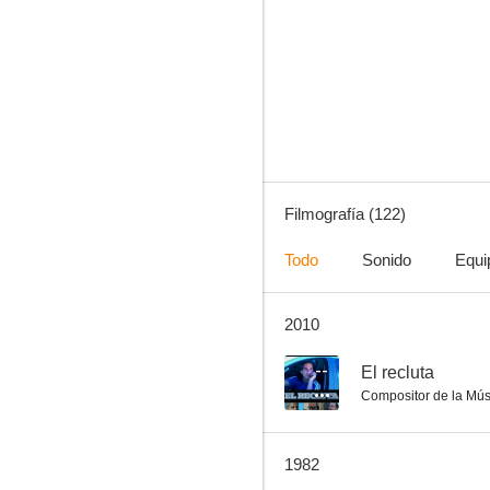
El barrio contra mí
9.0
Filmografía (122)
Todo
Sonido
Equi
2010
Bonanza
8.0
--
El recluta
Compositor de la Mús
1982