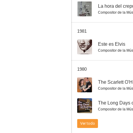
--
La hora del crep
Compositor de la Mús
Curtain Call at Cactus Creek
1981
7.1
10
Este es Elvis
Compositor de la Mús
1980
--
The Scarlett O'
Compositor de la Mús
La ley de los fuertes
--
The Long Days 
6.5
Compositor de la Mús
Ver todo