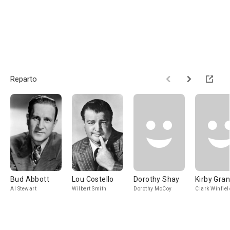
Reparto
Bud Abbott
Lou Costello
Dorothy Shay
Kirby Gran
Al Stewart
Wilbert Smith
Dorothy McCoy
Clark Winfiel