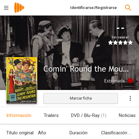
Identificarse/Registrarse
--
Sin valorar
Comin' Round the Mountain
Estrenada
Marcar ficha
Información
Trailers
DVD / Blu-Ray
(1)
Noticias
Título original
Año
Duración
Clasificación por edades