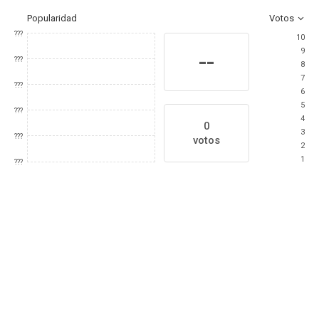
Popularidad
Votos
???
10
9
--
???
8
7
???
6
5
???
4
0
3
???
votos
2
1
???