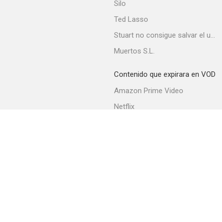
Silo
Ted Lasso
Stuart no consigue salvar el universo
El misterio de Mary Roget
Muertos S.L.
--
Contenido que expirara en VOD
Amazon Prime Video
Netflix
Filmin
Movistar+
Movistar+ Fibra
Detective a la fuerza
--