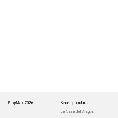
Her Primitive Man
--
Diesel
--
PlayMax
2026
Series populares
La Casa del Dragón