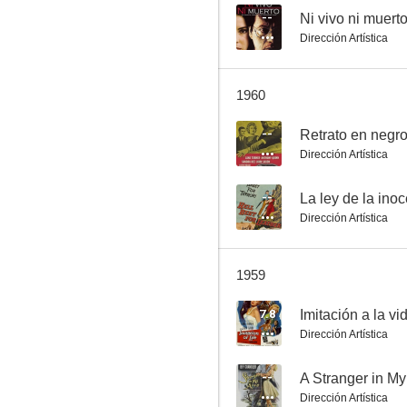
--
Ni vivo ni muert
Dirección Artística
Confidencias de medianoche
1960
5.3
--
Retrato en negr
Dirección Artística
--
La ley de la ino
Dirección Artística
1959
Regreso a la Tierra
7.8
Imitación a la vi
--
Dirección Artística
--
A Stranger in M
Dirección Artística