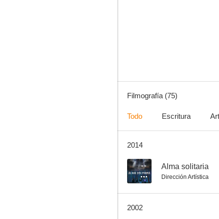
Coraza negra
7.0
Filmografía (75)
Todo
Escritura
Ar
2014
Sombras en el rancho
6.3
--
Alma solitaria
Dirección Artística
2002