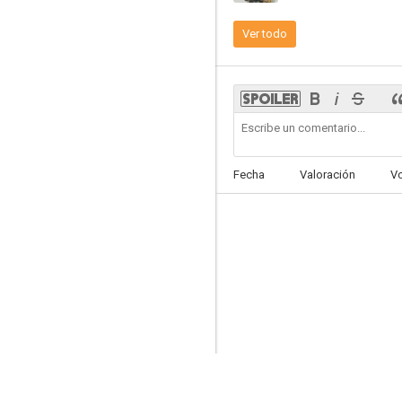
Ver todo
Alma solitaria
--
Fecha
Valoración
V
The Private Lives of Adam and Eve
--