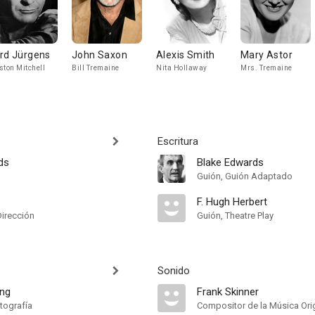
rd Jürgens
John Saxon
Alexis Smith
Mary Astor
ston Mitchell
Bill Tremaine
Nita Hollaway
Mrs. Tremaine
Escritura
ds
Blake Edwards
Guión, Guión Adaptado
F. Hugh Herbert
Dirección
Guión, Theatre Play
Sonido
ing
Frank Skinner
tografía
Compositor de la Música Orig