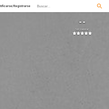
tificarse/Registrarse
--
Sin valorar