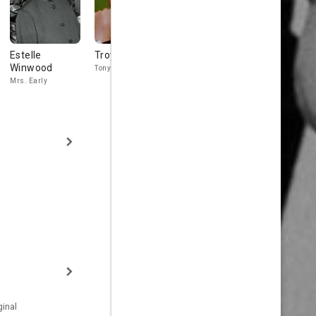
Estelle
Troy Donahue
Hayden Rorke
Gloria Hol
Winwood
Tony Manza
Mr. Booth
Mrs. Dover
Mrs. Early
inal