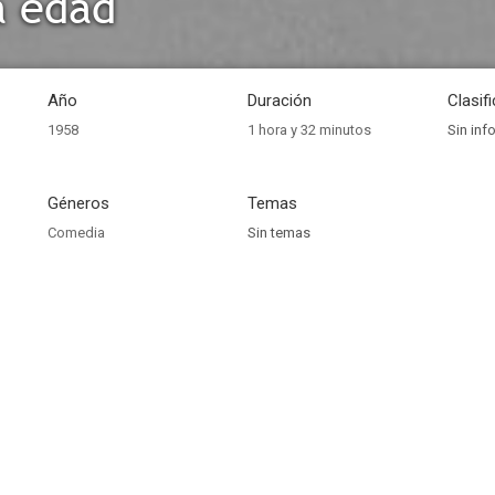
a edad
Año
Duración
Clasif
1958
1 hora y 32 minutos
Sin inf
Géneros
Temas
Comedia
Sin temas