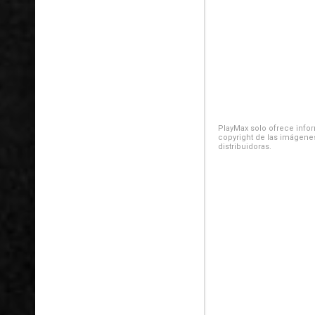
PlayMax solo ofrece inform
copyright de las imágenes
distribuidoras.