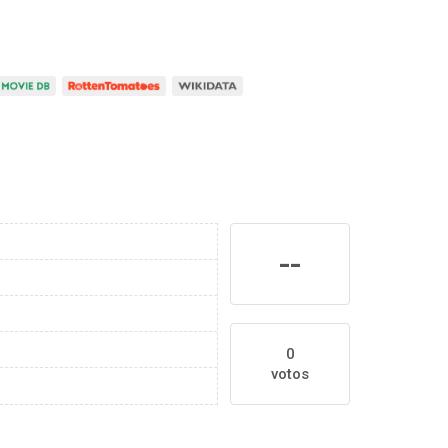
--
0
votos