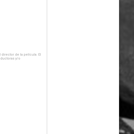
irector de la película. El
oductoras y/o