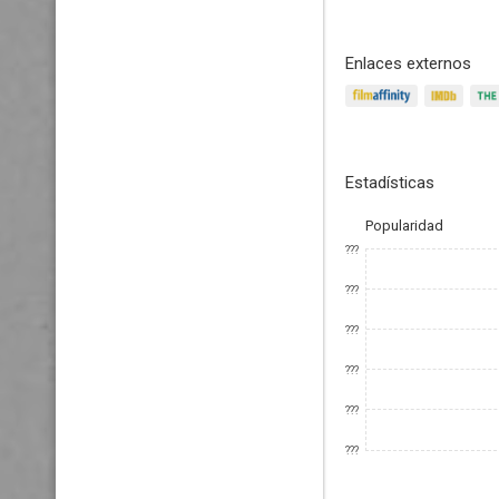
Enlaces externos
Estadísticas
Popularidad
???
???
???
???
???
???