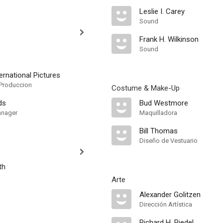
Leslie I. Carey
Sound
Frank H. Wilkinson
Sound
ternational Pictures
Produccion
Costume & Make-Up
ds
Bud Westmore
anager
Maquilladora
Bill Thomas
Diseño de Vestuario
th
Arte
Alexander Golitzen
Dirección Artística
Richard H. Riedel