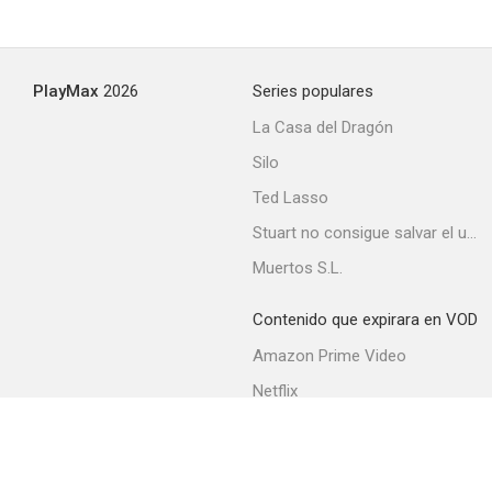
Detour
PlayMax
2026
Series populares
6.5
La Casa del Dragón
Silo
Ted Lasso
Stuart no consigue salvar el universo
Muertos S.L.
Contenido que expirara en VOD
El valle del fugitivo
Amazon Prime Video
6.5
Netflix
Filmin
Movistar+