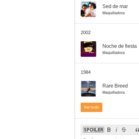
--
Sed de mar
Maquilladora
La dimensión desconocida
2002
8.8
--
Noche de fiesta
Maquilladora
1984
--
Rare Breed
Maquilladora
Tiempo de amar, tiempo de morir
Ver todo
8.5