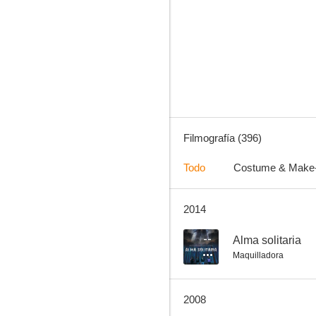
La muerte llama a la puerta
10
Filmografía (396)
Todo
Costume & Make
2014
Historia de un condenado
9.4
--
Alma solitaria
Maquilladora
2008