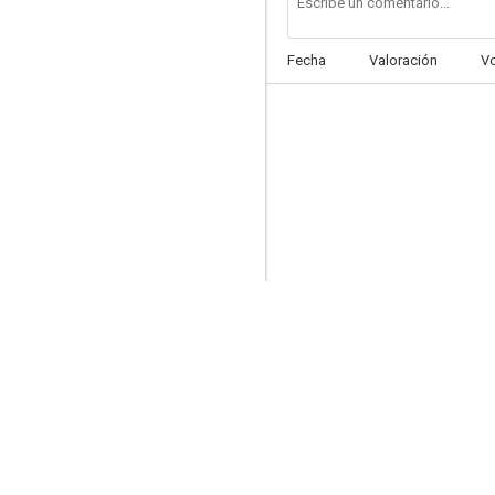
Fecha
Valoración
V
La leyenda de Billy el Niño
8.1
La pradera sin ley
8.0