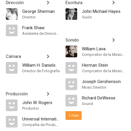
Dirección
Escritura
George Sherman
John Michael Hayes
Director
Guión
Frank Shaw
Asistente de Dirección
Sonido
William Lava
Compositor de la Música Original
Cámara
William H. Daniels
Herman Stein
Director de Fotografía
Compositor de la Música Original
Joseph Gershenson
Music Director
Producción
Richard DeWeese
John W. Rogers
Sound
Productor
1 más
Universal International Pictures
Compañía de Produccion