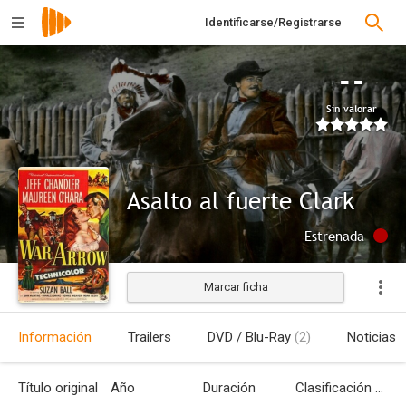
Identificarse/Registrarse
--
Sin valorar
Asalto al fuerte Clark
Estrenada
Marcar ficha
Información
Trailers
DVD / Blu-Ray
(2)
Noticias
Título original
Año
Duración
Clasificación por edades