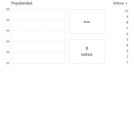
Popularidad
Votos
???
10
9
--
???
8
7
???
6
5
???
4
0
3
???
votos
2
1
???