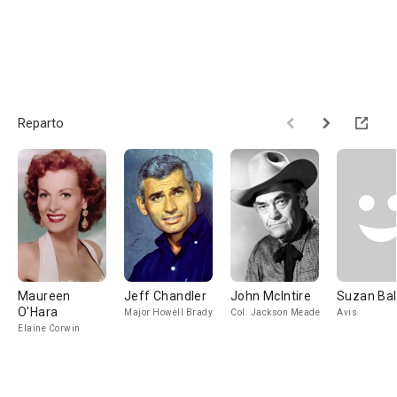
Reparto
Maureen
Jeff Chandler
John McIntire
Suzan Bal
O'Hara
Major Howell Brady
Col. Jackson Meade
Avis
Elaine Corwin