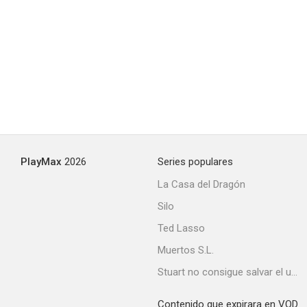
The Man Who Cheated Himself
--
PlayMax
2026
Series populares
La Casa del Dragón
Silo
Wild Weed
Ted Lasso
--
Muertos S.L.
Stuart no consigue salvar el universo
Contenido que expirara en VOD