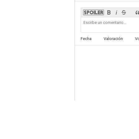
Tres padrinos
Fecha
Valoración
V
6.0
El regreso del gángster
5.3