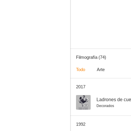
Horizontes del Oeste
7.6
Filmografía (74)
Todo
Arte
2017
La gran prueba
7.3
8.5
Ladrones de cu
Decorados
1992