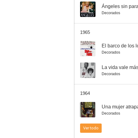
--
Ángeles sin par
Decorados
Fugitivos
1965
6.8
6.8
El barco de los 
Decorados
--
La vida vale má
Decorados
1964
Wichita, ciudad infernal
--
Una mujer atrap
6.6
Decorados
Ver todo