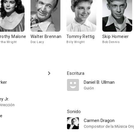
rothy Malone
Walter Brennan
Tommy Rettig
Skip Homeier
tha Wright
Doc Lacy
Billy Wright
Bob Dennis
Escritura
rker
Daniel B. Ullman
Guión
y Jr.
Dirección
Sonido
ee
Carmen Dragon
Compositor de la Música Orig