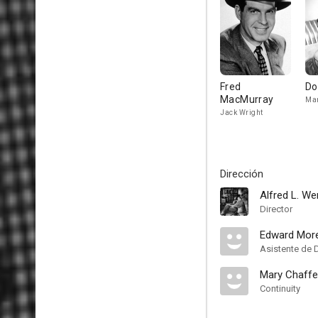
Fred
Do
MacMurray
Mar
Jack Wright
Dirección
Alfred L. We
Director
Edward More
Asistente de 
Mary Chaff
Continuity