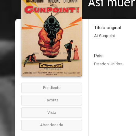
Así muer
Título original
At Gunpoint
País
Estados Unidos
Pendiente
Favorita
Vista
Abandonada