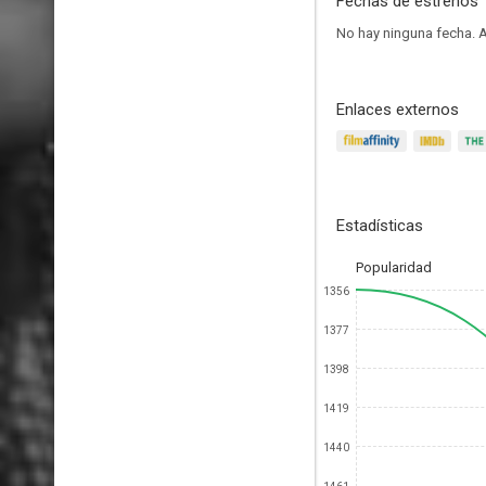
Fechas de estrenos
No hay ninguna fecha.
A
Enlaces externos
Estadísticas
Popularidad
1356
1377
1398
1419
1440