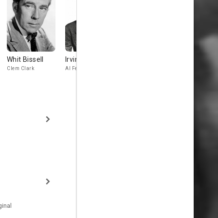
Whit Bissell
Irving Bacon
Jack Lambert
John Picka
Clem Clark
Al Ferguson
Kirk
Alvin Dennis
inal