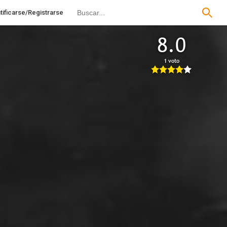
tificarse/Registrarse
8.0
1 voto