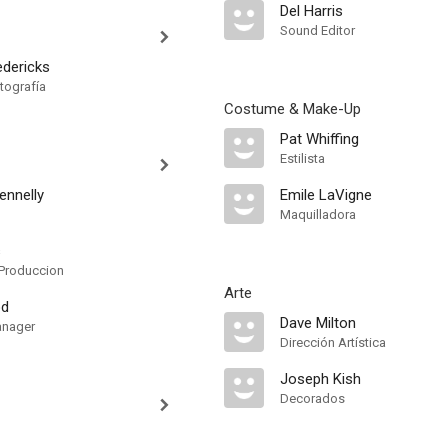
Del Harris
Sound Editor
edericks
tografía
Costume & Make-Up
Pat Whiffing
Estilista
ennelly
Emile LaVigne
Maquilladora
s
Produccion
Arte
od
Dave Milton
anager
Dirección Artística
Joseph Kish
Decorados