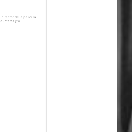
irector de la película. El
oductoras y/o