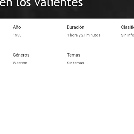
en los valientes
Año
Duración
Clasif
1955
1 hora y 21 minutos
Sin inf
Géneros
Temas
Western
Sin temas