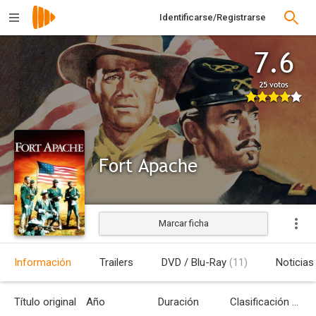
Identificarse/Registrarse
7.6
25 votos
Fort Apache
Marcar ficha
Estrenada
Información
Trailers
DVD / Blu-Ray
(11)
Noticias
Título original
Año
Duración
Clasificación por edades