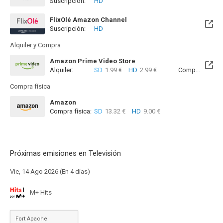
Suscripción:
HD
Disponible hasta el Mié, 30 Jun 2027 (Quedan 10 meses)
FlixOlé Amazon Channel
Suscripción:
HD
Alquiler y Compra
Amazon Prime Video Store
Alquiler:
SD
1.99 €
HD
2.99 €
Compra:
SD
7
Compra física
Amazon
Compra física:
SD
13.32 €
HD
9.00 €
Próximas emisiones en Televisión
Vie, 14 Ago 2026 (En 4 días)
M+ Hits
Fort Apache