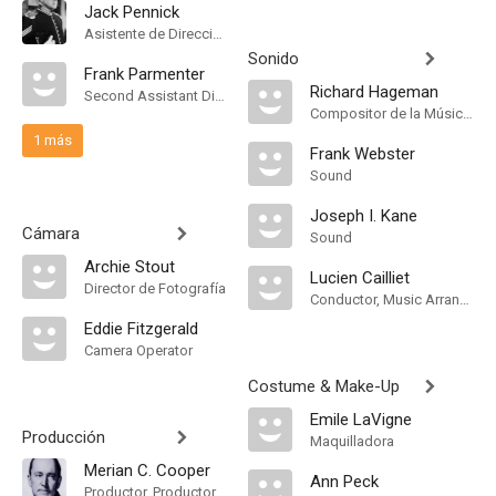
Jack Pennick
Asistente de Dirección
Sonido
Frank Parmenter
Richard Hageman
Second Assistant Director
Compositor de la Música Original
1 más
Frank Webster
Sound
Joseph I. Kane
Cámara
Sound
Archie Stout
Lucien Cailliet
Director de Fotografía
Conductor, Music Arranger
Eddie Fitzgerald
Camera Operator
Costume & Make-Up
Emile LaVigne
Producción
Maquilladora
Merian C. Cooper
Ann Peck
Productor, Productor Ejecutivo