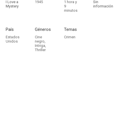
I Love a
1945
1 hora y
Sin
Mystery
9
información
minutos
País
Géneros
Temas
Estados
Cine
Crimen
Unidos
negro
,
Intriga
,
Thriller