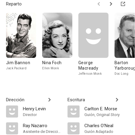
Reparto
Jim Bannon
Nina Foch
George
Barton
Macready
Yarborou
Jack Packard
Ellen Monk
Jefferson Monk
Doc Long
Dirección
Escritura
Henry Levin
Carlton E. Morse
Director
Guión, Original Story
Ray Nazarro
Charles O'Neal
Asistente de Dirección
Guión Adaptado