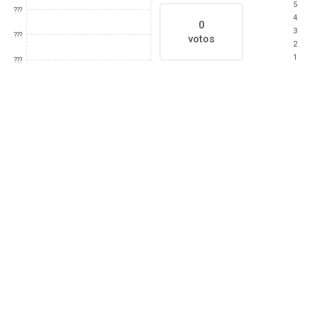
5
???
4
0
3
???
votos
2
1
???