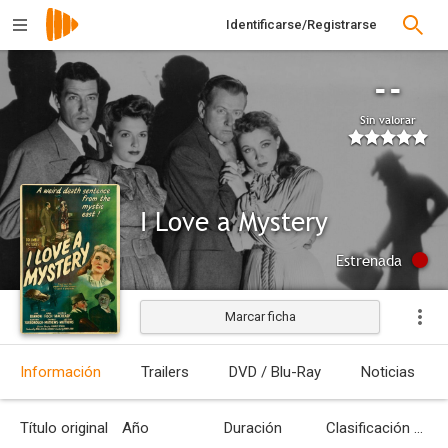
Identificarse/Registrarse
--
Sin valorar
I Love a Mystery
Estrenada
Marcar ficha
Información
Trailers
DVD / Blu-Ray
Noticias
Título original
Año
Duración
Clasificación por edades