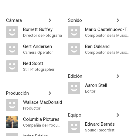
Cámara
Sonido
Burnett Guffey
Mario Castelnuovo-Tedesco
Director de Fotografía
Compositor de la Música Original
Gert Andersen
Ben Oakland
Camera Operator
Compositor de la Música Original
Ned Scott
Still Photographer
Edición
Aaron Stell
Editor
Producción
Wallace MacDonald
Productor
Equipo
Columbia Pictures
Edward Bernds
Compañía de Produccion
Sound Recordist