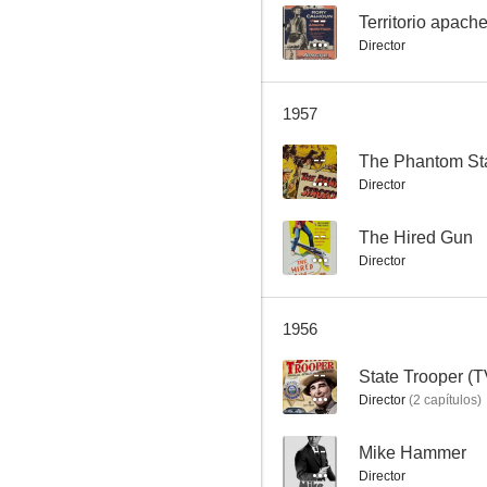
--
Territorio apach
Director
State Trooper (TV Series)
1957
--
--
The Phantom St
Director
--
The Hired Gun
Director
1956
Buffalo Bill Jr.
--
State Trooper (T
--
Director
(
2
capítulos
)
--
Mike Hammer
Director