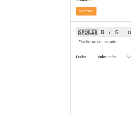
Ver todo
Annie Oakley
--
Fecha
Valoración
V
Asalto a Tombstone
--