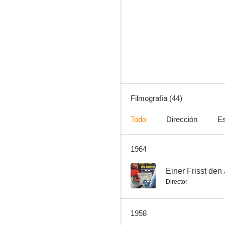
Einer Frisst den anderen
--
Filmografía (44)
Todo
Dirección
Es
1964
The Phantom Stagecoach
--
--
Einer Frisst den
Director
1958