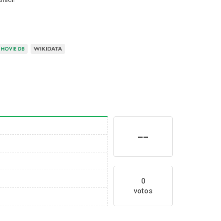
--
0
votos