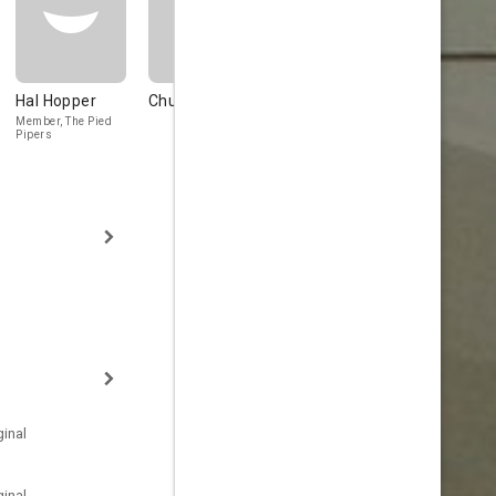
Hal Hopper
Chuck Wright
Chris Allen
Gene Autr
Member, The Pied
Gene Autry (vo
Pipers
(uncredited)
inal
inal