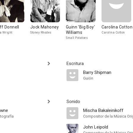
ff Donnell
Jock Mahoney
Guinn 'Big Boy'
Carolina Cotton
Williams
a Wright
Stoney Rhodes
Carolina Cotton
Small Potatoes
Escritura
Barry Shipman
Guión
Sonido
owne
Mischa Bakaleinikoff
tografía
Compositor de la Música Orig
John Leipold
Compositor de la Música Orig