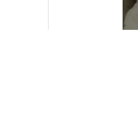
Contenido que expirara en VOD
Amazon Prime Video
Netflix
Filmin
Movistar+
Movistar+ Fibra