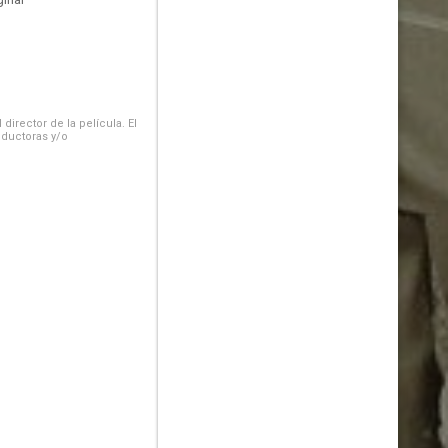
irector de la película. El
oductoras y/o