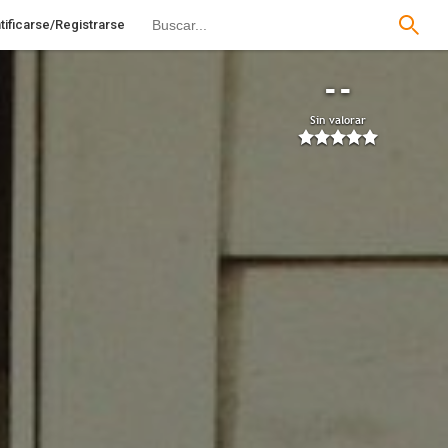
tificarse/Registrarse
--
Sin valorar