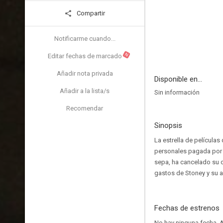
Compartir
Notificarme cuando...
N
Editar fechas de marcado
Añadir nota privada
Disponible en...
Añadir a la lista/s
Sin información
Recomendar
Sinopsis
La estrella de película
personales pagada por e
sepa, ha cancelado su c
gastos de Stoney y su a
Fechas de estrenos
No hay ninguna fecha.
A