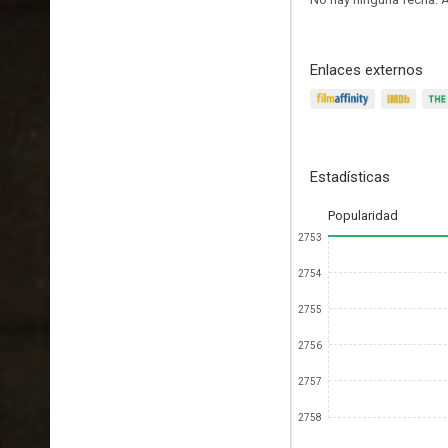
Enlaces externos
Estadísticas
Popularidad
2753
2754
2755
2756
2757
2758