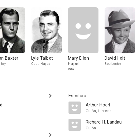
an Baxter
Lyle Talbot
Mary Ellen
David Holt
Popel
rkey
Capt. Hayes
Bob Lester
Rita
Escritura
ld
Arthur Hoerl
Guión, Historia
Richard H. Landau
Guión