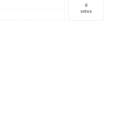
0
votos