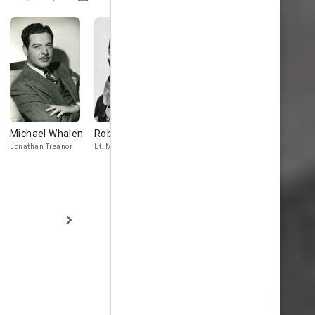
Michael Whalen
Robert Kent
Don C. Harvey
Jack Elam
Jonathan Treanor
Lt. Mason
Lt. Tyne
Raymond -
Henchman