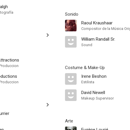
algh
tografía
Sonido
Raoul Kraushaar
Compositor de la Música Orig
William Randall Sr.
Sound
tractions
Produccion
Costume & Make-Up
oductions
Irene Beshon
Produccion
Estilista
David Newell
Makeup Supervisor
urrier
Arte
en
Eugène Lourié