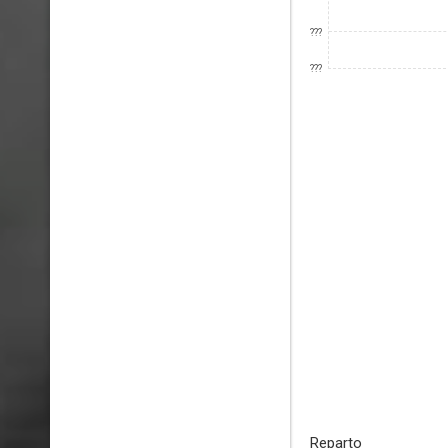
???
???
Reparto