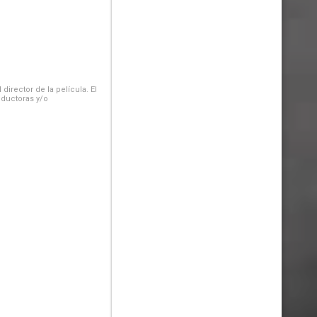
irector de la película. El
oductoras y/o