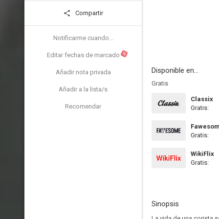
Compartir
Notificarme cuando...
N
Editar fechas de marcado
Disponible en...
Añadir nota privada
Gratis
Añadir a la lista/s
Classix
Recomendar
Gratis:
Faweso
Gratis:
WikiFlix
Gratis:
Sinopsis
La vida de una corista 