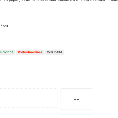
ñadir
--