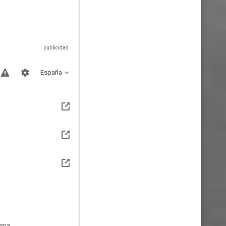
España
ana.