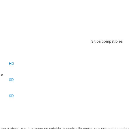
Sitios compatibles
HD
me
SD
SD
se va a pique, y su hermano se suicida, cuando ella empieza a consumir marihu