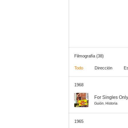
Young Dillinger
--
Filmografía (38)
Todo
Dirección
Es
1968
Waterfront
--
--
For Singles Onl
Guión
,
Historia
1965