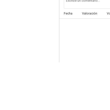
Fecha
Valoración
V
The Pay Off
--
Cipher Bureau
--