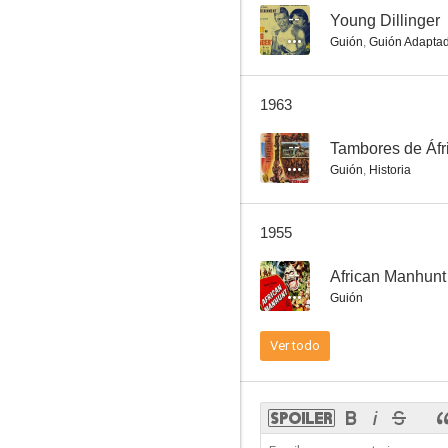
--
Young Dillinger
Guión
,
Guión Adapta
Killer Ape
1963
--
--
Tambores de Áfr
Guión
,
Historia
1955
--
African Manhunt
Guión
Wild Weed
Ver todo
--