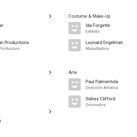
Costume & Make-Up
an
Ida Forgette
Estilista
n Productions
Leonard Engelman
Produccion
Maquilladora
Arte
Paul Palmentola
Dirección Artística
Sidney Clifford
Decorados
e