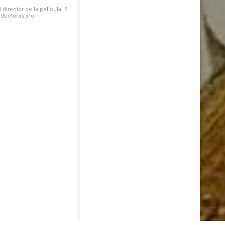
irector de la película. El
oductoras y/o