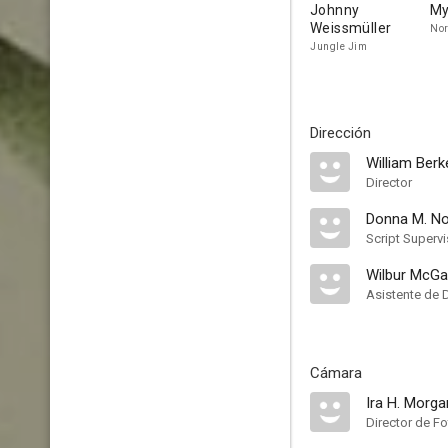
Johnny
My
Weissmüller
Nor
Jungle Jim
Dirección
William Berk
Director
Donna M. No
Script Supervi
Wilbur McG
Asistente de 
Cámara
Ira H. Morga
Director de Fo