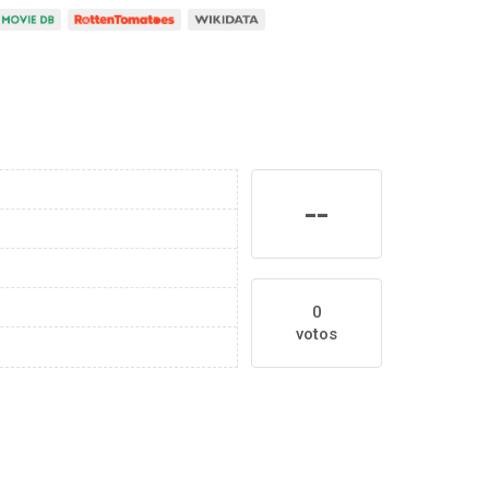
--
0
votos