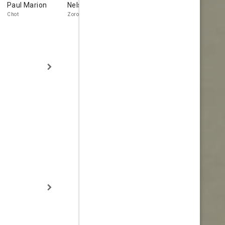
Paul Marion
Nelson Leigh
George J. Lewis
Ray Corrig
Chot
Zoron
Steve 'Whip' Wilson
Simba the Gori
(uncredited)