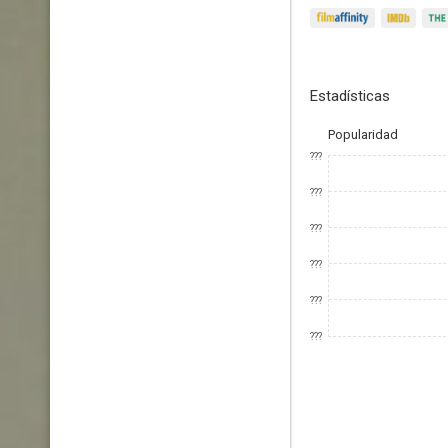
Estadísticas
Popularidad
???
???
???
???
???
???