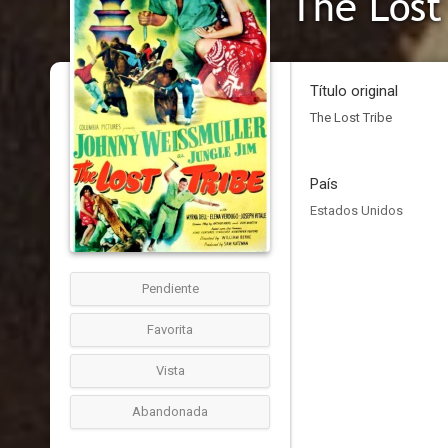
The Lost
Título original
The Lost Tribe
País
Estados Unidos
Pendiente
Favorita
Vista
Abandonada