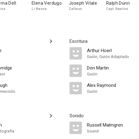
rna Dell
Elena Verdugo
Joseph Vitale
Ralph Dunn
ina
Li Wanna
Calhoun
Capt. Rawlins
Escritura
e
Arthur Hoerl
Guión, Guión Adaptado
rridge
Don Martin
sor
Guión
augh
Alex Raymond
Dirección
Guión
Sonido
n
Russell Malmgren
tografía
Sound