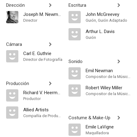
Dirección
Escritura
Joseph M. Newman
John McGreevey
Director
Guión, Guión Adaptado
Arthur L. Davis
Guión
Cámara
Carl E. Guthrie
Director de Fotografía
Sonido
Emil Newman
Compositor de la Música Original
Producción
Robert Wiley Miller
Richard V. Heermance
Compositor de la Música Original
Productor
Allied Artists
Compañía de Produccion
Costume & Make-Up
Emile LaVigne
Maquilladora