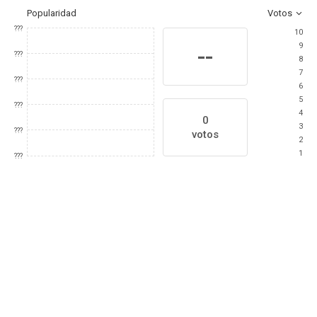
Popularidad
Votos
???
10
9
--
???
8
7
???
6
5
???
4
0
3
???
votos
2
1
???