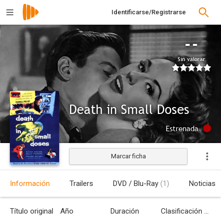
Identificarse/Registrarse
--
Sin valorar
Death in Small Doses
Estrenada
Marcar ficha
Información
Trailers
DVD / Blu-Ray
(1)
Noticias
Título original
Año
Duración
Clasificación por edades