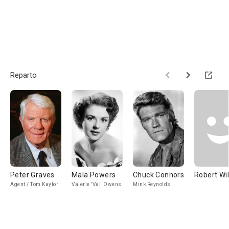
Reparto
Peter Graves
Mala Powers
Chuck Connors
Robert Wi
Agent / Tom Kaylor
Valerie 'Val' Owens
Mink Reynolds