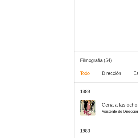
Thunder Drum
--
Filmografía (54)
Todo
Dirección
Es
1989
La dimensión desconocida: En alabanza a Pip
--
--
Cena a las ocho
Asistente de Direcció
1983