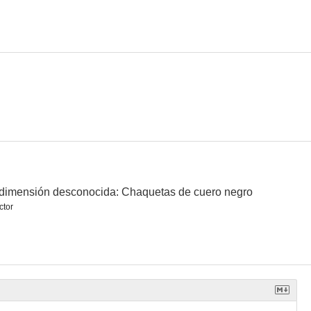
Fort Massacre (El fuerte de la matanza)
Espejo del destino
Death in Small Doses
--
--
--
dimensión desconocida: Chaquetas de cuero negro
ctor
ligrosa
The Outcasts of Poker Flat
Cielo rojo de Montana
--
--
--