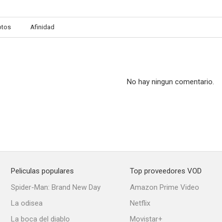
otos
Afinidad
Los asesinos acusan
Memorias de un Don Juan
Al filo de 
--
--
No hay ningun comentario.
Peliculas populares
Top proveedores VOD
The Luckiest Guy in the World
Diary of a Sergeant
Northwest 
Spider-Man: Brand New Day
Amazon Prime Video
--
--
La odisea
Netflix
La boca del diablo
Movistar+