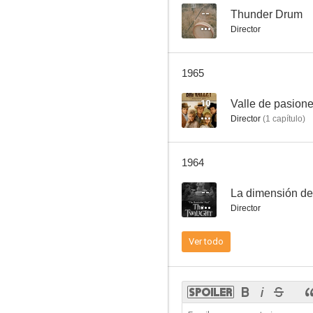
--
Thunder Drum
Director
El sheriff de Dodge City
1965
--
10
Valle de pasion
Director
(
1
capítulo
)
1964
--
La dimensión de
Director
Consigna: eliminar a Dumont
Ver todo
--