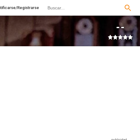
tificarse/Registrarse
--