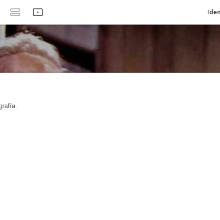
Iden
rafía.