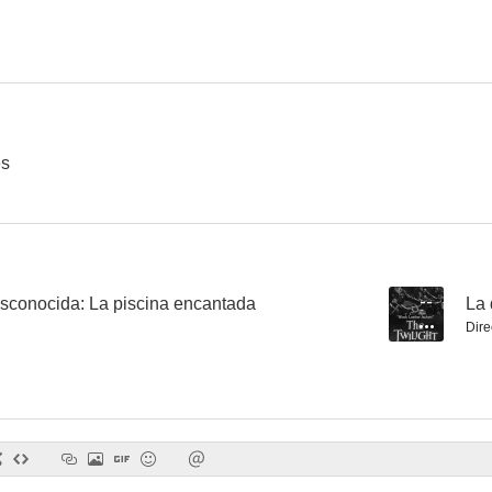
El gran circo
Tarzán de los monos
--
--
es
sconocida: La piscina encantada
--
La 
Dire
Kiss of Fire
The Human Jungle
Travesía pe
--
--