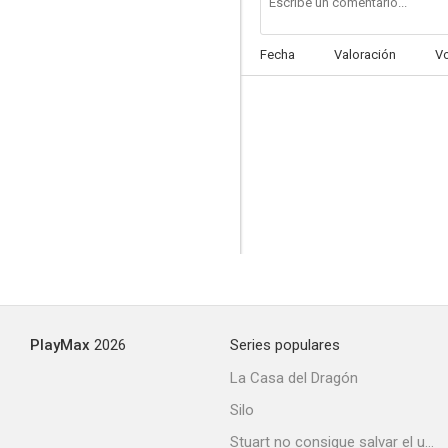
Fecha
Valoración
V
The Guy Who Came Back
--
PlayMax
2026
Series populares
Jungle Patrol
La Casa del Dragón
--
Silo
Stuart no consigue salvar el universo