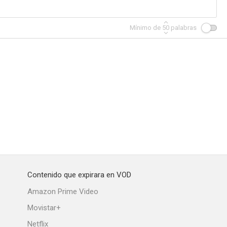
Mínimo de
50
palabras
la vida
Abandoned
The Great Dan Patch
--
--
--
Contenido que expirara en VOD
Rangers
Crime Does Not Pay: Don't Talk
Respect the Law
Amazon Prime Video
--
--
--
Movistar+
Netflix