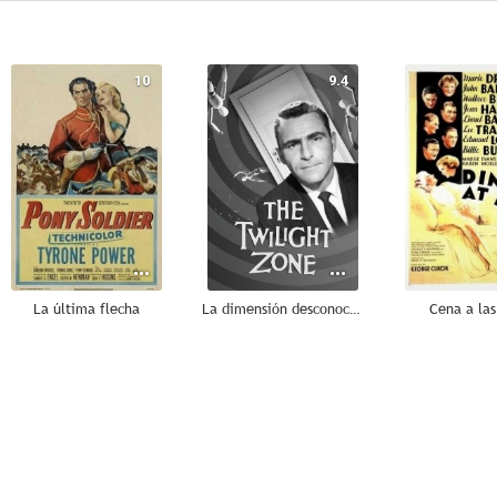
10
9.4
La última flecha
La dimensión desconocida
Cena a las
--
--