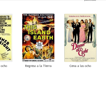
6.7
5.3
--
 ocho
Regreso a la Tierra
Cena a las ocho
--
--
--