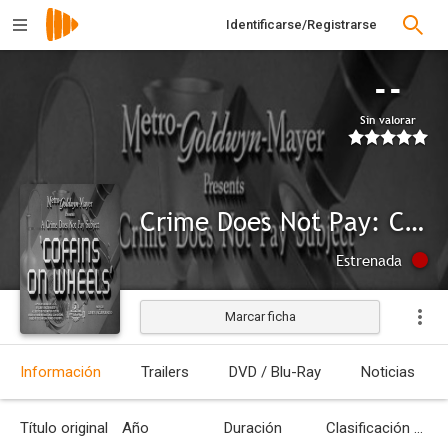
Identificarse/Registrarse
--
Sin valorar
Crime Does Not Pay: Coffins on Wheels
Estrenada
Marcar ficha
Información
Trailers
DVD / Blu-Ray
Noticias
Título original
Año
Duración
Clasificación por edades