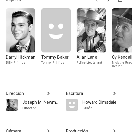
Darryl Hickman
Tommy Baker
Allan Lane
Cy Kendal
Billy Phillips
Tommy Phillips
Police Lieutenant
Nick the Use
Dealer
Dirección
Escritura
Joseph M. Newman
Howard Dimsdale
Director
Guión
Cámara
Producción