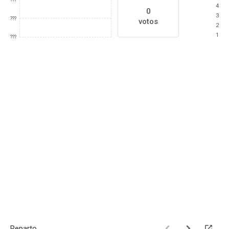
???
4
0
3
???
votos
2
1
???
Reparto